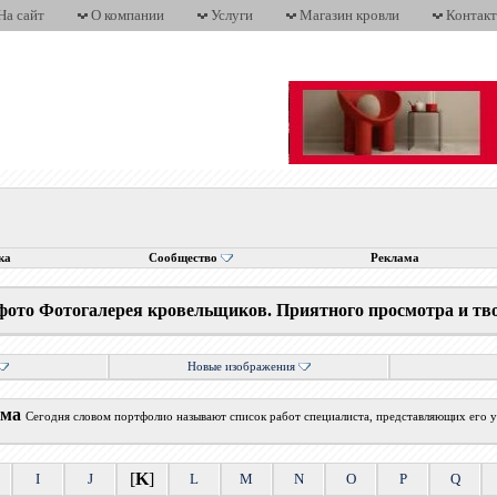
На сайт
О компании
Услуги
Магазин кровли
Контак
ка
Сообщество
Реклама
фото Фотогалерея кровельщиков. Приятного просмотра и тв
Новые изображения
ума
Сегодня словом портфолио называют список работ специалиста, представляющих его у
[
K
]
I
J
L
M
N
O
P
Q