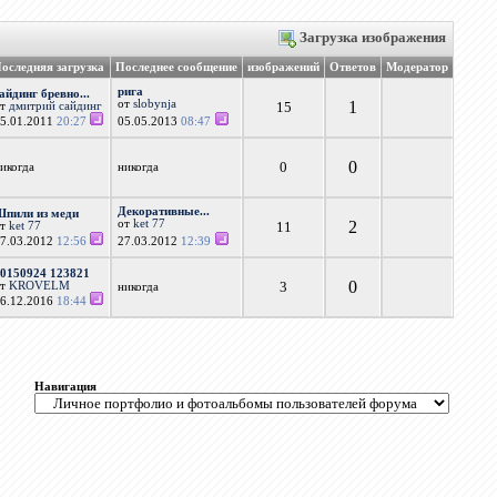
Загрузка изображения
оследняя загрузка
Последнее сообщение
изображений
Ответов
Модератор
рига
айдинг бревно...
от
slobynja
1
15
от
дмитрий сайдинг
05.01.2011
20:27
05.05.2013
08:47
0
0
икогда
никогда
Декоративные...
Шпили из меди
от
ket 77
2
11
от
ket 77
27.03.2012
12:56
27.03.2012
12:39
20150924 123821
0
3
от
KROVELM
никогда
26.12.2016
18:44
Навигация