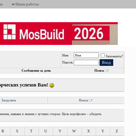
ты
Наши работы
Имя
Запомнить?
Пароль
Сообщения за день
Поиск
орческих успехов Вам!
Загрузить
Поиск
мения, навыки и знания с лучших сторон. Цель портфолио – убедить
R
S
T
U
V
W
X
Y
Z