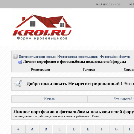
В избранное
Интернет магазин кровли
|
Фотогалерея кровельщиков
|
Фотографии форума
Личное портфолио и фотоальбомы пользователей форума
Регистрация
Галерея
Справ
Добро пожаловать Незарегистрированный ! Это 
Начало
Что нового?
Личное портфолио и фотоальбомы пользователей фор
потенциального работодателя или клиента работать с Вами.
#
A
B
C
D
E
F
G
H