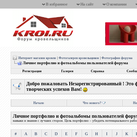
В избранное
На сайт
О компании
Интернет магазин кровли
|
Фотогалерея кровельщиков
|
Фотографии форума
Личное портфолио и фотоальбомы пользователей форума
Регистрация
Галерея
Справка
Сообщ
Добро пожаловать Незарегистрированный ! Это 
творческих успехов Вам!
Начало
Что нового?
Но
Личное портфолио и фотоальбомы пользователей фору
навыки и знания с лучших сторон. Цель портфолио – убедить потенциального работ
#
A
B
C
D
E
F
G
H
I
J
K