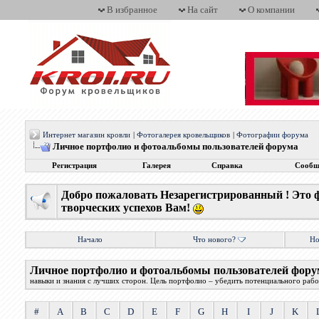
В избранное
На сайт
О компании
Интернет магазин кровли
|
Фотогалерея кровельщиков
|
Фотографии форума
Личное портфолио и фотоальбомы пользователей форума
Регистрация
Галерея
Справка
Сообщ
Добро пожаловать Незарегистрированный ! Это 
творческих успехов Вам!
Начало
Что нового?
Но
Личное портфолио и фотоальбомы пользователей фору
навыки и знания с лучших сторон. Цель портфолио – убедить потенциального работ
#
A
B
C
D
E
F
G
H
I
J
K