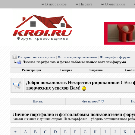
В избранное
На сайт
О компании
Интернет магазин кровли
|
Фотогалерея кровельщиков
|
Фотографии форума
Личное портфолио и фотоальбомы пользователей форума
Регистрация
Галерея
Справка
Сообщ
Добро пожаловать Незарегистрированный ! Это 
творческих успехов Вам!
Начало
Что нового?
Но
Личное портфолио и фотоальбомы пользователей фору
навыки и знания с лучших сторон. Цель портфолио – убедить потенциального работ
#
A
B
C
D
E
F
G
H
I
J
K