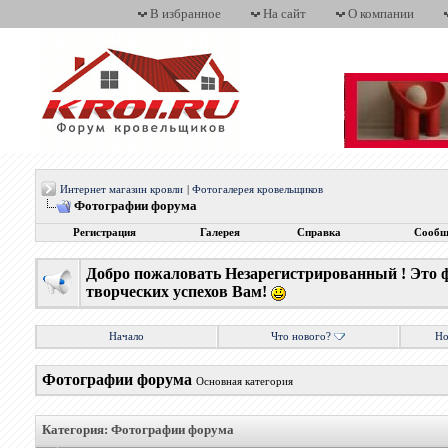
В избранное
На сайт
О компании
Интернет магазин кровли
|
Фотогалерея кровельщиков
Фотографии форума
Регистрация
Галерея
Справка
Сообщ
Добро пожаловать Незарегистрированный ! Это 
творческих успехов Вам!
Начало
Что нового?
Но
Фотографии форума
Основная категория
Категория: Фотографии форума