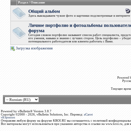
Раздел / Описание
Общий альбом
Здесь выкладываем чужие фото и картинки подсмотренные в интернете
Личное портфолио и фотоальбомы пользовател
форума
Сегодня словом портфолио называют список работ специалиста, предс
его умения, навыки и знания с лучших сторон. Цель портфолио – убеди
потенциального работодателя или клиента работать с Вами.
Загрузка изображения
Powered b
Русск
Текущее врем
Powered by vBulletin® Version 3.8.7
Copyright ©2000 - 2026, vBulletin Solutions, Inc. Перевод:
zCarot
vB.Sponsors
Отправляя любую форму на форуме KROI.RU вы соглашаетесь с политикой конфиденциальн
Все материалы могут использоваться при указании авторства и ссылки на www.kroi.ru, для 