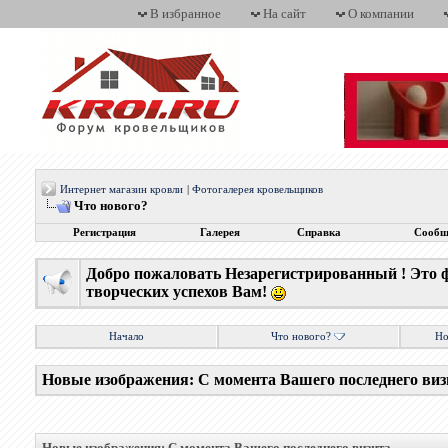
В избранное
На сайт
О компании
Интернет магазин кровли
|
Фотогалерея кровельщиков
Что нового?
Регистрация
Галерея
Справка
Сообщ
Добро пожаловать Незарегистрированный ! Это 
творческих успехов Вам!
Начало
Что нового?
Но
Новые изображения: С момента Вашего последнего виз
Новые изображения: С момента Вашего последнего визита