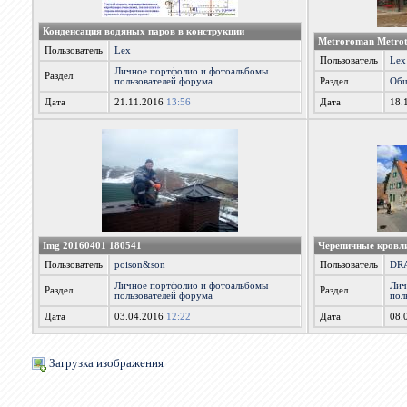
Конденсация водяных паров в конструкции
Metroroman Metrot
Пользователь
Lex
Пользователь
Lex
Личное портфолио и фотоальбомы
Раздел
пользователей форума
Раздел
Общ
Дата
21.11.2016
13:56
Дата
18.
Img 20160401 180541
Черепичные кровли
Пользователь
poison&son
Пользователь
DR
Личное портфолио и фотоальбомы
Лич
Раздел
Раздел
пользователей форума
пол
Дата
03.04.2016
12:22
Дата
08.
Загрузка изображения