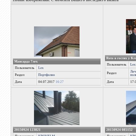
Roto в гостях у Kro
Мансарда 7лет.
Пользователь
Lex
Пользователь
Lex
Лич
Раздел
Раздел
Портфолио
пол
Дата
04.07.2017
16:27
Дата
17.
20150924 123821
20150924 085152