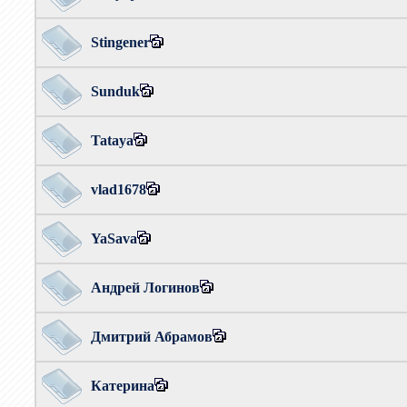
Stingener
Sunduk
Tataya
vlad1678
YaSava
Андрей Логинов
Дмитрий Абрамов
Катерина