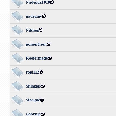
Nadegda1010
nadegniy
Niklson
poison&son
Roofermade
ropi112
Shinglas
Silvuple
slobynja