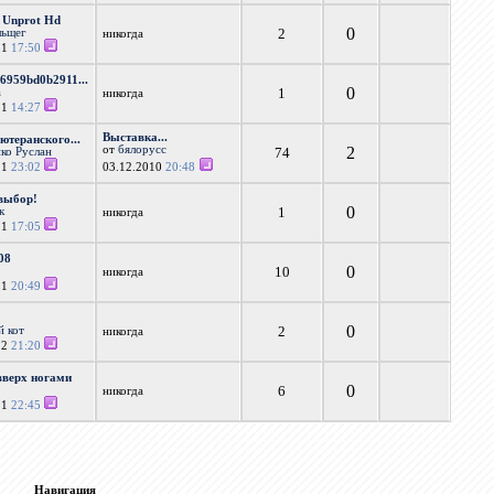
f Unprot Hd
0
2
льщег
никогда
11
17:50
6959bd0b2911...
0
1
а
никогда
11
14:27
Выставка...
теранского...
от
бялорусс
2
74
ко Руслан
11
23:02
03.12.2010
20:48
выбор!
0
1
к
никогда
11
17:05
08
0
10
никогда
11
20:49
0
2
й кот
никогда
12
21:20
вверх ногами
0
6
никогда
11
22:45
Навигация