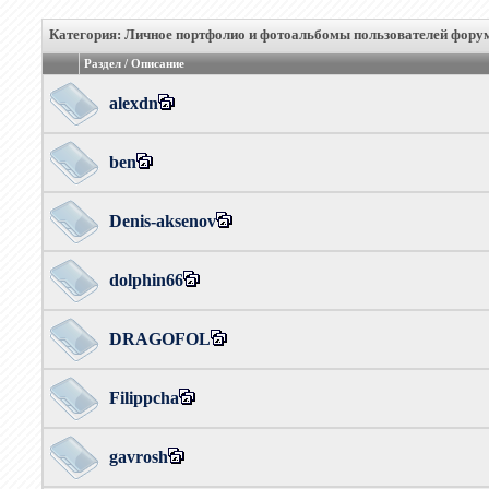
Категория: Личное портфолио и фотоальбомы пользователей фору
Раздел / Описание
alexdn
ben
Denis-aksenov
dolphin66
DRAGOFOL
Filippcha
gavrosh