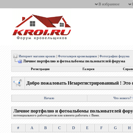
В избранное
Интернет магазин кровли
|
Фотогалерея кровельщиков
|
Фотографии форума
Личное портфолио и фотоальбомы пользователей форума
Регистрация
Галерея
Справ
Добро пожаловать Незарегистрированный ! Это 
Начало
Что нового?
Личное портфолио и фотоальбомы пользователей фор
потенциального работодателя или клиента работать с Вами.
#
A
B
C
D
E
F
G
H