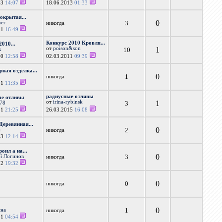
13
14:07
18.06.2013
01:33
окрытая...
0
3
ner
никогда
11
16:49
Конкурс 2010 Кровля...
2010...
от
poison&son
1
10
k
10
12:58
02.03.2011
09:39
ная отделка...
0
1
никогда
11
11:35
радиусные отливы
ые отливы
от
irina-rybinsk
1
3
678
11
21:25
26.03.2015
16:08
еревянная...
0
2
a
никогда
13
12:14
оил а на...
0
3
й Логинов
никогда
12
19:32
0
0
никогда
0
1
ина
никогда
11
04:54