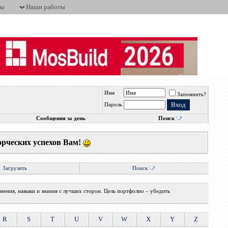
ты
Наши работы
Имя
Запомнить?
Пароль
Сообщения за день
Поиск
орческих успехов Вам!
Загрузить
Поиск
мения, навыки и знания с лучших сторон. Цель портфолио – убедить
R
S
T
U
V
W
X
Y
Z