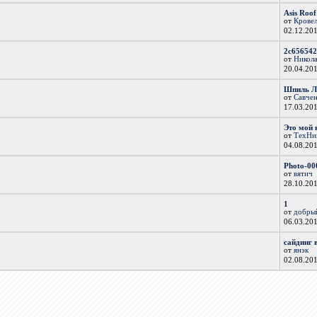
Asis Roo
от
Крове
02.12.20
2c656542
от
Никол
20.04.20
Шпиль Лю
от
Савчен
17.03.20
Это мой 
от
ТехНи
04.08.20
Photo-00
от
вятич
28.10.20
1
от
добры
06.03.20
сайдинг 
от
янэк
02.08.20