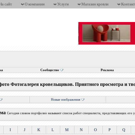
На сайт
О компании
Услуги
Магазин кровли
Контак
ка
Сообщество
Реклама
фото Фотогалерея кровельщиков. Приятного просмотра и тв
Новые изображения
ума
Сегодня словом портфолио называют список работ специалиста, представляющих его у
I
J
K
L
M
N
O
P
Q