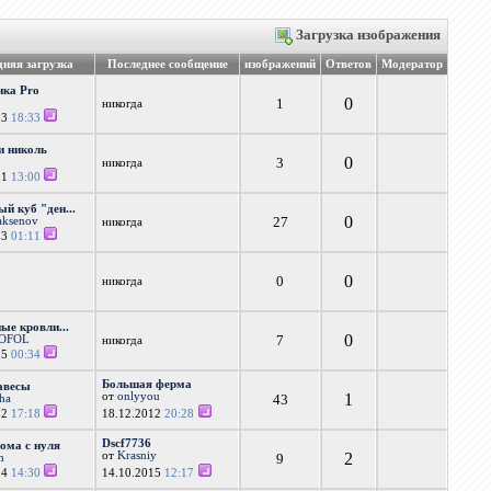
Загрузка изображения
дняя загрузка
Последнее сообщение
изображений
Ответов
Модератор
нка Pro
0
1
никогда
13
18:33
и николь
0
3
никогда
11
13:00
ый куб "ден...
0
27
aksenov
никогда
13
01:11
0
0
никогда
ые кровли...
0
7
OFOL
никогда
15
00:34
Большая ферма
авесы
от
onlyyou
1
43
cha
12
17:18
18.12.2012
20:28
Dscf7736
ома с нуля
от
Krasniy
2
9
h
14
14:30
14.10.2015
12:17