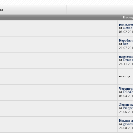
ма
После
рпк ваго
от
alexdn
06.02.20
Керабит 
от
ben
20.07.20
перегонн
от
Denis-
24.11.20
никогда
Черепичн
от
DRAG
08.04.20
Легкие н
от
Filipp
23.06.20
Крыша д
от
gavros
26.08.20