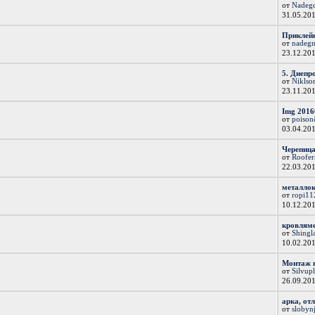
от
Nadeg
31.05.20
Приклейк
от
nadegn
23.12.20
5. Днепро
от
Niklso
23.11.20
Img 2016
от
poiso
03.04.20
Черепица
от
Roofe
22.03.20
металло
от
ropi11
10.12.20
кровлям
от
Shingl
10.02.20
Монтаж 
от
Silvup
26.09.20
арка, от
от
slobyn