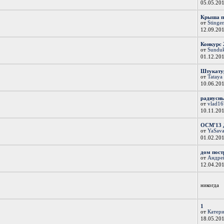
05.05.20
Крыша п
от
Stinge
12.09.20
Конкурс 
от
Sundu
01.12.20
Штукатур
от
Tataya
10.06.20
радиусн
от
vlad1
10.11.20
ОСМ'13 Д
от
YaSav
01.02.20
дом постр
от
Андре
12.04.20
никогда
1
от
Катер
18.05.20