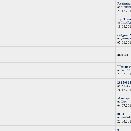
Rheinzink
от
Gedzb
24.12.20
Vip Заяв
от
IvanR
18.04.20
сайдинг б
от
дмитр
05.01.20
никогда
Шпили и
от
ket 77
27.03.20
20150924
от
KROV
26.12.20
Мансарда
от
Lex
04.07.20
0054
от
medni
22.04.20
01