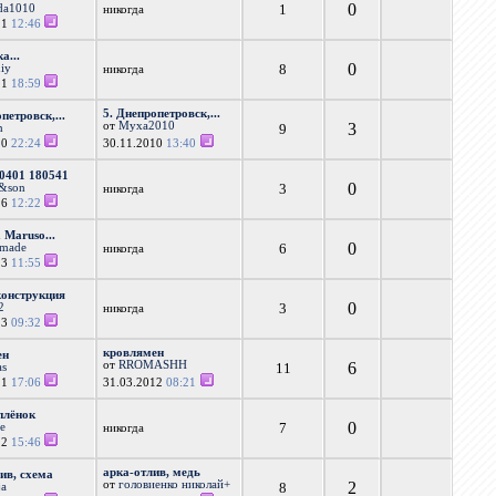
0
1
da1010
никогда
11
12:46
а...
0
8
iy
никогда
11
18:59
5. Днепропетровск,...
петровск,...
от
Муха2010
3
9
n
10
22:24
30.11.2010
13:40
0401 180541
0
3
n&son
никогда
16
12:22
 Maruso...
0
6
rmade
никогда
13
11:55
конструкция
0
3
2
никогда
13
09:32
кровлямен
ен
от
RROMASHH
6
11
as
11
17:06
31.03.2012
08:21
плёнок
0
7
le
никогда
12
15:46
арка-отлив, медь
лив, схема
от
головиенко николай+
2
8
ja