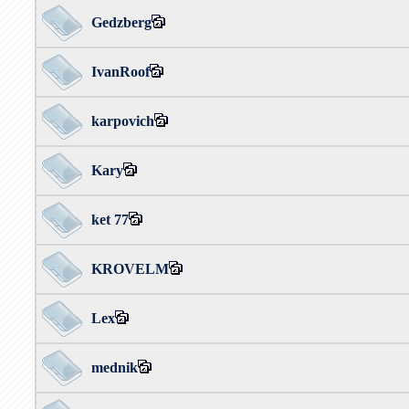
Gedzberg
IvanRoof
karpovich
Kary
ket 77
KROVELM
Lex
mednik