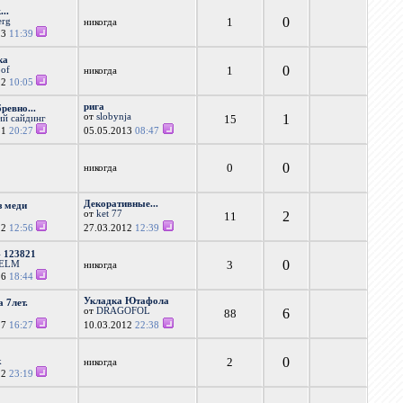
...
0
1
erg
никогда
13
11:39
ка
0
1
oof
никогда
12
10:05
рига
ревно...
от
slobynja
1
15
ий сайдинг
11
20:27
05.05.2013
08:47
0
0
никогда
Декоративные...
з меди
от
ket 77
2
11
12
12:56
27.03.2012
12:39
 123821
0
3
ELM
никогда
16
18:44
Укладка Ютафола
 7лет.
от
DRAGOFOL
6
88
17
16:27
10.03.2012
22:38
0
2
k
никогда
12
23:19