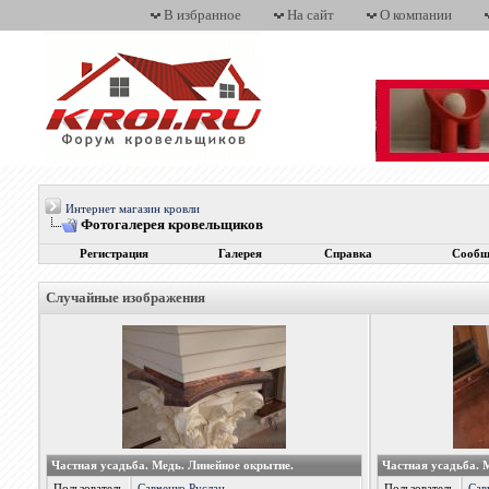
В избранное
На сайт
О компании
Интернет магазин кровли
Фотогалерея кровельщиков
Регистрация
Галерея
Справка
Сообщ
Случайные изображения
Частная усадьба. Медь. Линейное окрытие.
Частная усадьба. 
Пользователь
Савченко Руслан
Пользователь
Сав