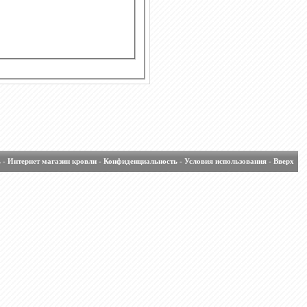
ь
-
Интернет магазин кровли
-
Конфиденциальность
-
Условия использования
-
Вверх