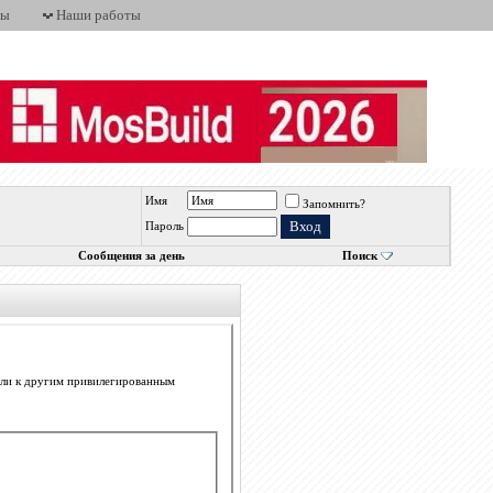
ты
Наши работы
Имя
Запомнить?
Пароль
Сообщения за день
Поиск
 или к другим привилегированным