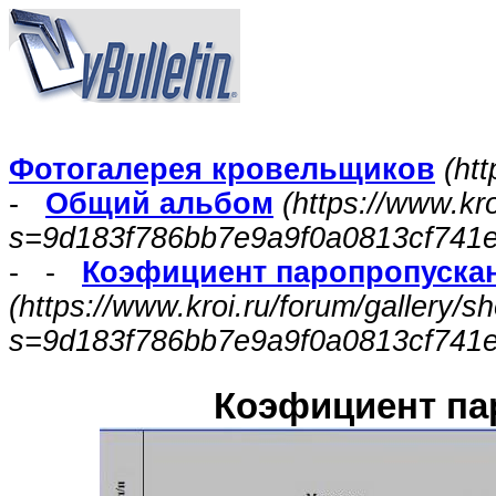
Фотогалерея кровельщиков
(htt
-
Общий альбом
(https://www.kr
s=9d183f786bb7e9a9f0a0813cf741
- -
Коэфициент паропропуска
(https://www.kroi.ru/forum/gallery/
s=9d183f786bb7e9a9f0a0813cf741e
Коэфициент па