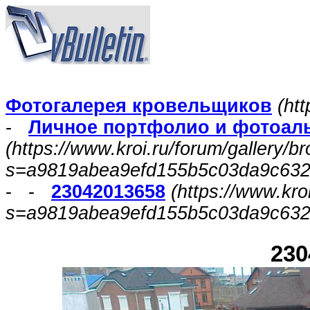
Фотогалерея кровельщиков
(htt
-
Личное портфолио и фотоал
(https://www.kroi.ru/forum/gallery/
s=a9819abea9efd155b5c03da9c63
- -
23042013658
(https://www.kro
s=a9819abea9efd155b5c03da9c632
230