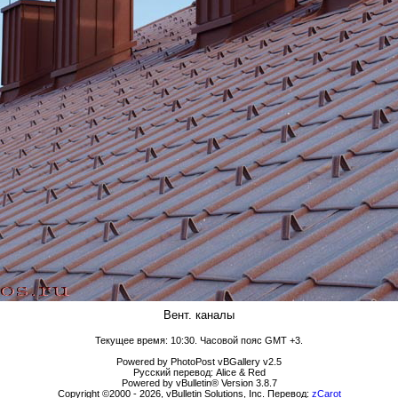
Вент. каналы
Текущее время:
10:30
. Часовой пояс GMT +3.
Powered by PhotoPost vBGallery v2.5
Русский перевод: Alice & Red
Powered by vBulletin® Version 3.8.7
Copyright ©2000 - 2026, vBulletin Solutions, Inc. Перевод:
zCarot