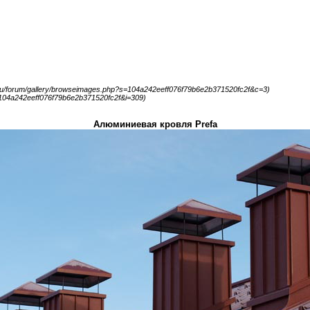
i.ru/forum/gallery/browseimages.php?s=104a242eeff076f79b6e2b371520fc2f&c=3)
s=104a242eeff076f79b6e2b371520fc2f&i=309)
Алюминиевая кровля Prefa