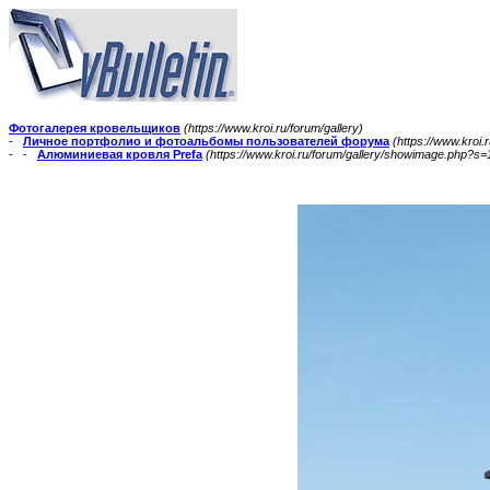
Фотогалерея кровельщиков
(https://www.kroi.ru/forum/gallery)
-
Личное портфолио и фотоальбомы пользователей форума
(https://www.kro
- -
Алюминиевая кровля Prefa
(https://www.kroi.ru/forum/gallery/showimage.php?