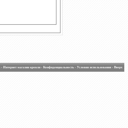
ь
-
Интернет магазин кровли
-
Конфиденциальность
-
Условия использования
-
Вверх