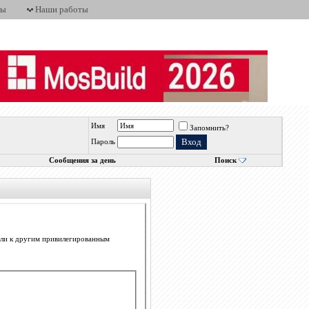
ты
Наши работы
Имя
Запомнить?
Пароль
Сообщения за день
Поиск
 или к другим привилегированным