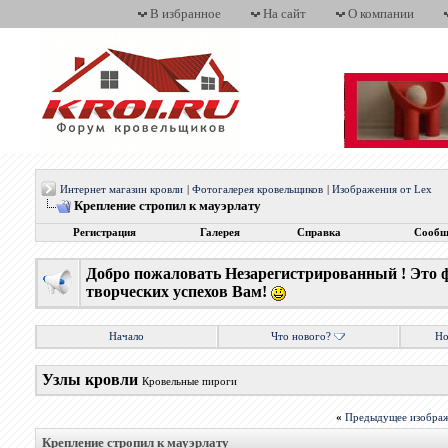
В избранное
На сайт
О компании
Интернет магазин кровли
|
Фотогалерея кровельщиков
|
Изображения от Lex
Крепление стропил к мауэрлату
Регистрация
Галерея
Справка
Сообщ
Добро пожаловать Незарегистрированный ! Это 
творческих успехов Вам!
Начало
Что нового?
Но
Узлы кровли
Кровельные пироги
«
Предыдущее изобра
Крепление стропил к мауэрлату