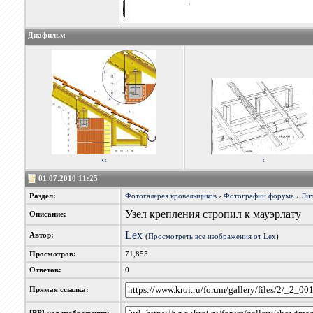
Диафильм
‹‹
‹
01.07.2010 11:25
Раздел:
Фотогалерея кровельщиков
›
Фотографии форума
›
Лич
Узел крепления стропил к мауэрлату
Описание:
Lex
Автор:
(
Просмотреть все изображения от Lex
)
Просмотров:
71,855
Ответов:
0
Прямая ссылка: