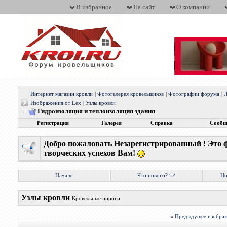
В избранное
На сайт
О компании
Интернет магазин кровли
|
Фотогалерея кровельщиков
|
Фотографии форума
|
Л
Изображения от Lex
|
Узлы кровли
Гидроизоляция и теплоизоляция здания
Регистрация
Галерея
Справка
Сообщ
Добро пожаловать Незарегистрированный ! Это 
творческих успехов Вам!
Начало
Что нового?
Но
Узлы кровли
Кровельные пироги
«
Предыдущее изобра