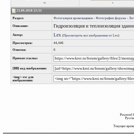
‹‹
‹
23.09.2010 21:51
Раздел:
Фотогалерея кровельщиков
›
Фотографии форума
›
Лич
Гидроизоляция и теплоизоляция здани
Описание:
Lex
Автор:
(
Просмотреть все изображения от Lex
)
Просмотров:
44,446
Ответов:
0
Прямая ссылка:
[BB] код изображения:
<img>-тэг для
изображения:
Powered b
Русск
Текущее врем