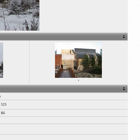
›
)
x 525
9 Кб