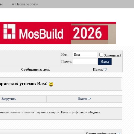
ты
Наши работы
Имя
Запомнить?
Пароль
Сообщения за день
Поиск
орческих успехов Вам!
Загрузить
Поиск
мения, навыки и знания с лучших сторон. Цель портфолио – убедить
Опции изображения