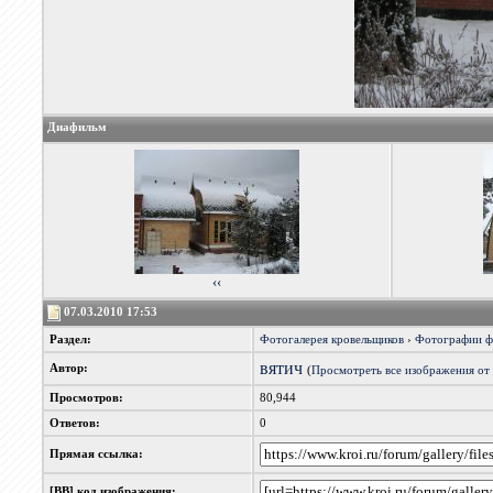
Диафильм
‹‹
07.03.2010 17:53
Раздел:
Фотогалерея кровельщиков
›
Фотографии 
вятич
Автор:
(
Просмотреть все изображения от
Просмотров:
80,944
Ответов:
0
Прямая ссылка:
[BB] код изображения: