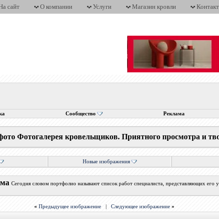
На сайт
О компании
Услуги
Магазин кровли
Контак
ка
Сообщество
Реклама
фото Фотогалерея кровельщиков. Приятного просмотра и тв
Новые изображения
ума
Сегодня словом портфолио называют список работ специалиста, представляющих его у
«
Предыдущее изображение
|
Следующее изображение
»