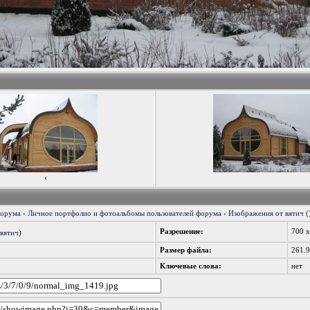
‹
форума
›
Личное портфолио и фотоальбомы пользователей форума
›
Изображения от вятич (
Разрешение:
700 
 вятич
)
Размер файла:
261.
Ключевые слова:
нет