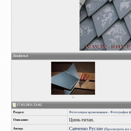
Диафильм
‹
17.03.2011 23:02
Раздел:
Фотогалерея кровельщиков
›
Фотографии 
Цинк-титан.
Описание:
Савченко Руслан
Автор:
(
Просмотреть все 