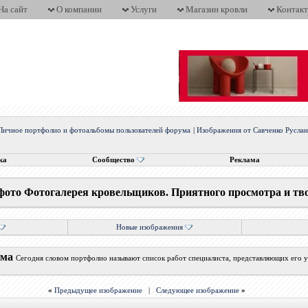
На сайт
О компании
Услуги
Магазин кровли
Контак
Личное портфолио и фотоальбомы пользователей форума
|
Изображения от Савченко Русла
ка
Сообщество
Реклама
фото Фотогалерея кровельщиков. Приятного просмотра и тв
Новые изображения
ума
Сегодня словом портфолио называют список работ специалиста, представляющих его у
«
Предыдущее изображение
|
Следующее изображение
»