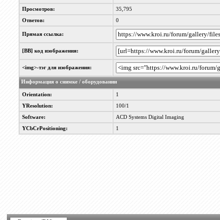
Просмотров:
35,795
Ответов:
0
Прямая ссылка:
[BB] код изображения:
<img>-тэг для изображения:
Информация о снимке / оборудовании
Orientation:
1
YResolution:
100/1
Software:
ACD Systems Digital Imaging
YCbCrPositioning:
1