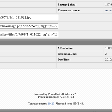
Размер файла:
147.
Ключевые слова:
мета
XResolution:
100/
ResolutionUnit:
2
DateTime:
2010:
Powered by PhotoPost vBGallery v2.5
Русский перевод: Alice & Red
Текущее время:
19:23
. Часовой пояс GMT +3.