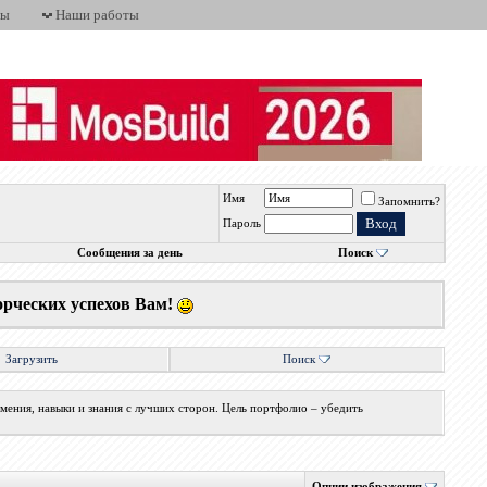
ты
Наши работы
Имя
Запомнить?
н
Пароль
Сообщения за день
Поиск
орческих успехов Вам!
Загрузить
Поиск
мения, навыки и знания с лучших сторон. Цель портфолио – убедить
Опции изображения