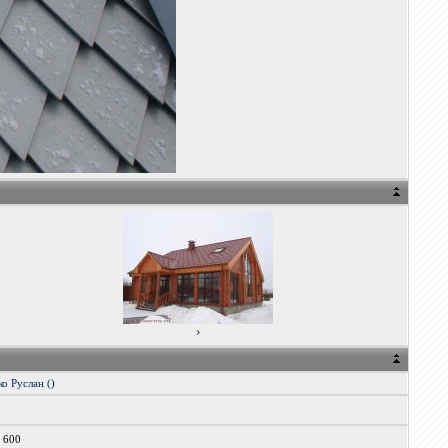
›
о Руслан ()
x 600