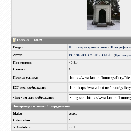
06.05.2011 15:29
Раздел:
Фотогалерея кровельщиков
›
Фотографии 
головиенко николай+
Автор:
(
Просмотрет
Просмотров:
49,814
Ответов:
0
Прямая ссылка:
[BB] код изображения:
<img>-тэг для изображения:
Информация о снимке / оборудовании
Make:
Apple
Orientation:
1
YResolution:
72/1