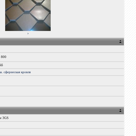
›
x 800
Кб
а.
сфериеская
кровля
ne 3GS