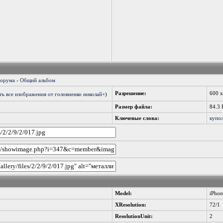
форума
›
Общий альбом
Разрешение:
600 
ь все изображения от головиенко николай+
)
Размер файла:
84.3 
Ключевые слова:
купол
Model:
iPho
XResolution:
72/1
ResolutionUnit:
2