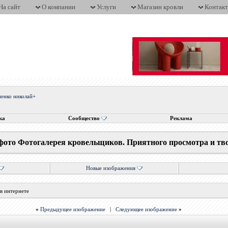
На сайт
О компании
Услуги
Магазин кровли
Контак
иенко николай+
ка
Сообщество
Реклама
фото Фотогалерея кровельщиков. Приятного просмотра и тв
Новые изображения
в интернете
«
Предыдущее изображение
|
Следующее изображение
»