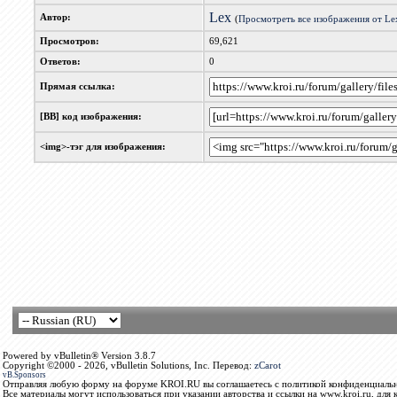
Lex
Автор:
(
Просмотреть все изображения от Le
Просмотров:
69,621
Ответов:
0
Прямая ссылка:
[BB] код изображения:
<img>-тэг для изображения:
Powered by vBulletin® Version 3.8.7
Copyright ©2000 - 2026, vBulletin Solutions, Inc. Перевод:
zCarot
vB.Sponsors
Отправляя любую форму на форуме KROI.RU вы соглашаетесь с политикой конфиденциальн
Все материалы могут использоваться при указании авторства и ссылки на www.kroi.ru, для 