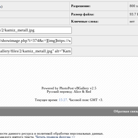
Разрешение:
800 
x
)
Размер файла:
93.7 
Ключевые слова:
нет
Powered by PhotoPost vBGallery v2.5
Русский перевод: Alice & Red
Текущее время:
15:27
. Часовой пояс GMT +3.
Обратная связ
ости данного ресурса и политикой обработки персональных данных.
каждого взятого текста.
Читать правила форума >>