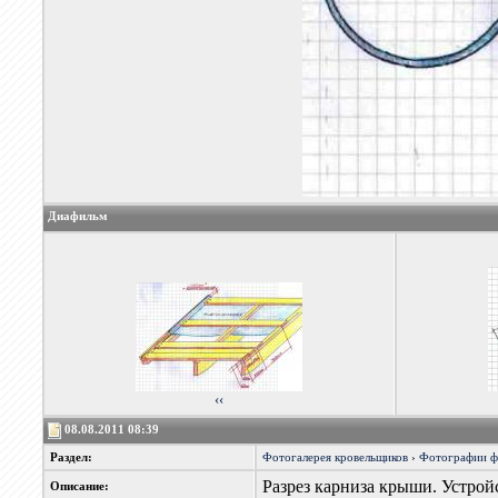
Диафильм
‹‹
08.08.2011 08:39
Раздел:
Фотогалерея кровельщиков
›
Фотографии 
Разрез карниза крыши. Устрой
Описание: