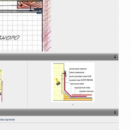
›
злы кровли