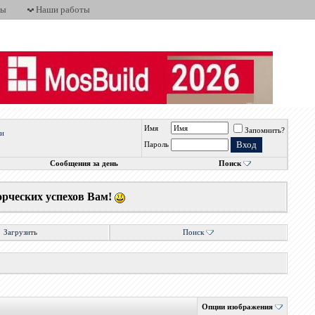
ты
Наши работы
Имя
Запомнить?
ли
Пароль
Сообщения за день
Поиск
орческих успехов Вам!
Загрузить
Поиск
Опции изображения