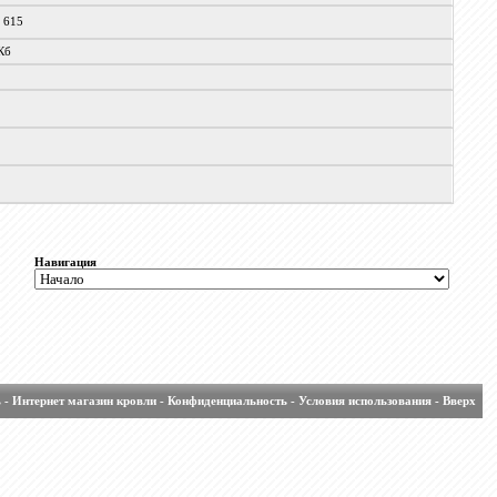
x 615
Кб
Навигация
ь
-
Интернет магазин кровли
-
Конфиденциальность
-
Условия использования
-
Вверх