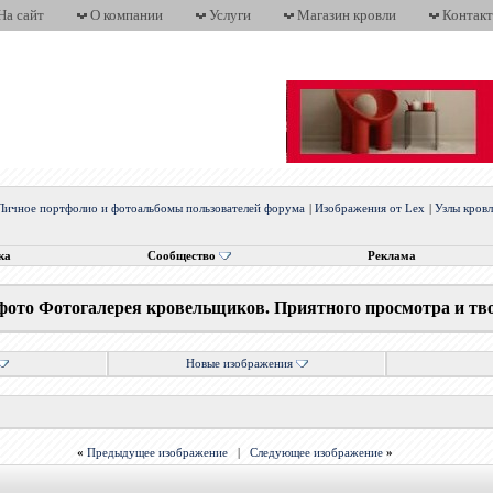
На сайт
О компании
Услуги
Магазин кровли
Контак
Личное портфолио и фотоальбомы пользователей форума
|
Изображения от Lex
|
Узлы кров
ка
Сообщество
Реклама
фото Фотогалерея кровельщиков. Приятного просмотра и тв
Новые изображения
«
Предыдущее изображение
|
Следующее изображение
»