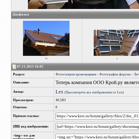
Диафильм
‹‹
‹
07.11.2013 16:05
Раздел:
Фотогалерея кровельщиков
›
Фотографии форума
›
Лич
Теперь компания ООО Крой.ру являет
Описание:
Lex
Автор:
(
Просмотреть все изображения от Lex
)
Просмотров:
40,583
Ответов:
0
Прямая ссылка:
[BB] код изображения:
<img>-тэг для
изображения: