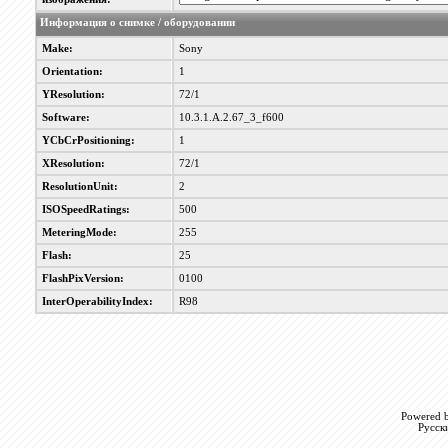
Информация о снимке / оборудовании
Make:
Sony
Orientation:
1
YResolution:
72/1
Software:
10.3.1.A.2.67_3_f600
YCbCrPositioning:
1
XResolution:
72/1
ResolutionUnit:
2
ISOSpeedRatings:
500
MeteringMode:
255
Flash:
25
FlashPixVersion:
0100
InterOperabilityIndex:
R98
Powered b
Русск