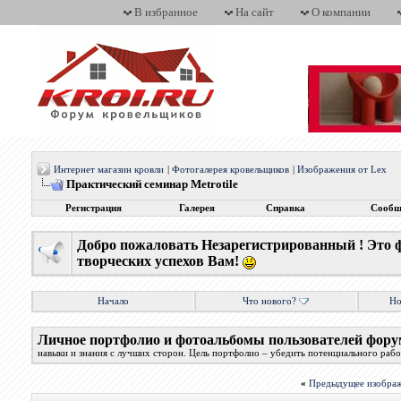
В избранное
На сайт
О компании
Интернет магазин кровли
|
Фотогалерея кровельщиков
|
Изображения от Lex
Практический семинар Metrotile
Регистрация
Галерея
Справка
Сообщ
Добро пожаловать Незарегистрированный ! Это 
творческих успехов Вам!
Начало
Что нового?
Но
Личное портфолио и фотоальбомы пользователей фору
навыки и знания с лучших сторон. Цель портфолио – убедить потенциального работ
«
Предыдущее изобра