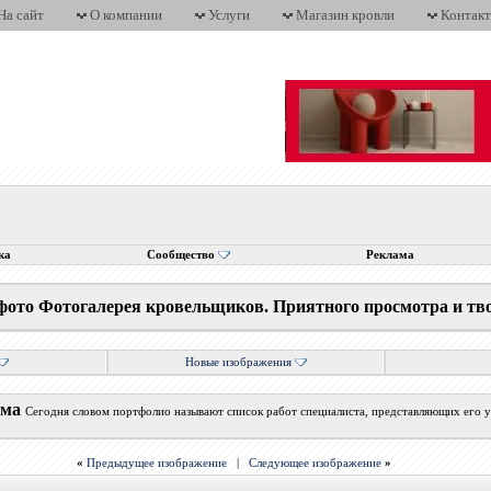
На сайт
О компании
Услуги
Магазин кровли
Контак
ка
Сообщество
Реклама
фото Фотогалерея кровельщиков. Приятного просмотра и тв
Новые изображения
ума
Сегодня словом портфолио называют список работ специалиста, представляющих его у
«
Предыдущее изображение
|
Следующее изображение
»