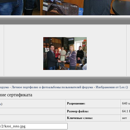
форума
›
Личное портфолио и фотоальбомы пользователей форума
›
Изображения от Lex ()
ение сертификата
Разрешение:
640 
x
)
Размер файла:
64.1 
Ключевые слова:
нет