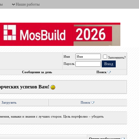
ты
Наши работы
Имя
Запомнить?
Пароль
Сообщения за день
Поиск
орческих успехов Вам!
Загрузить
Поиск
мения, навыки и знания с лучших сторон. Цель портфолио – убедить
Опции изображения