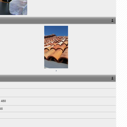
›
x 480
Кб