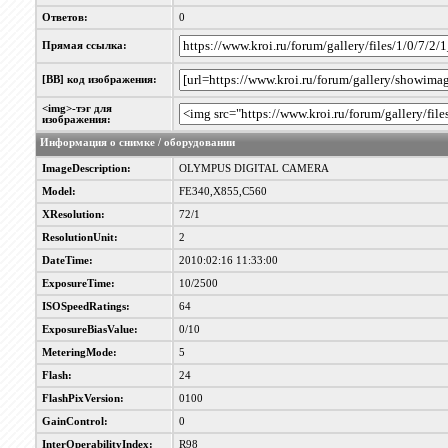
Ответов:
0
Прямая ссылка:
[BB] код изображения:
<img>-тэг для
изображения:
Информация о снимке / оборудовании
ImageDescription:
OLYMPUS DIGITAL CAMERA
Model:
FE340,X855,C560
XResolution:
72/1
ResolutionUnit:
2
DateTime:
2010:02:16 11:33:00
ExposureTime:
10/2500
ISOSpeedRatings:
64
ExposureBiasValue:
0/10
MeteringMode:
5
Flash:
24
FlashPixVersion:
0100
GainControl:
0
InterOperabilityIndex:
R98