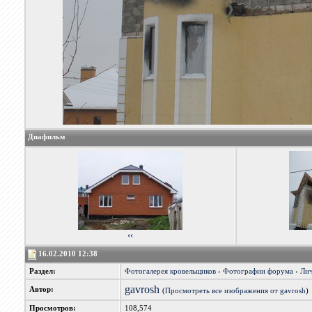
Диафильм
‹‹
16.02.2010 12:38
Раздел:
Фотогалерея кровельщиков
›
Фотографии форума
›
Лич
gavrosh
Автор:
(
Просмотреть все изображения от gavrosh
)
Просмотров:
108,574