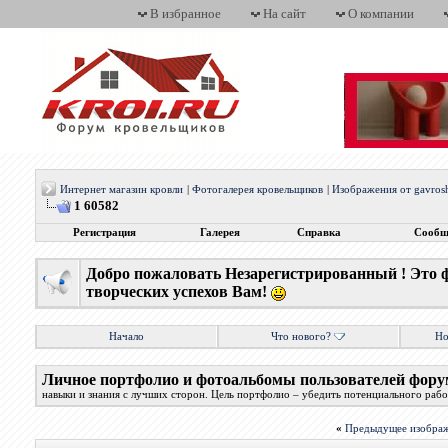
В избранное
На сайт
О компании
Интернет магазин кровли
|
Фотогалерея кровельщиков
|
Изображения от gavros
1 60582
Регистрация
Галерея
Справка
Сообщ
Добро пожаловать Незарегистрированный ! Это 
творческих успехов Вам!
Начало
Что нового?
Но
Личное портфолио и фотоальбомы пользователей фору
навыки и знания с лучших сторон. Цель портфолио – убедить потенциального работ
«
Предыдущее изобра