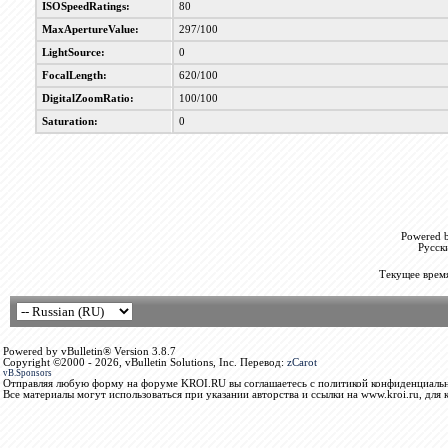
ISOSpeedRatings:
80
MaxApertureValue:
297/100
LightSource:
0
FocalLength:
620/100
DigitalZoomRatio:
100/100
Saturation:
0
Powered b
Русск
Текущее врем
Powered by vBulletin® Version 3.8.7
Copyright ©2000 - 2026, vBulletin Solutions, Inc. Перевод:
zCarot
vB.Sponsors
Отправляя любую форму на форуме KROI.RU вы соглашаетесь с политикой конфиденциальн
Все материалы могут использоваться при указании авторства и ссылки на www.kroi.ru, для 