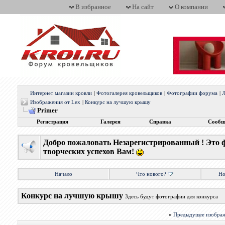
В избранное
На сайт
О компании
Интернет магазин кровли
|
Фотогалерея кровельщиков
|
Фотографии форума
|
Л
Изображения от Lex
|
Конкурс на лучшую крышу
Primer
Регистрация
Галерея
Справка
Сообщ
Добро пожаловать Незарегистрированный ! Это 
творческих успехов Вам!
Начало
Что нового?
Но
Конкурс на лучшую крышу
Здесь будут фотографии для конкурса
«
Предыдущее изобра