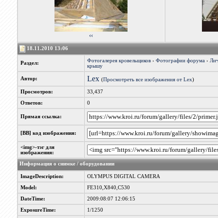
‹‹
18.11.2010 13:06
Фотогалерея кровельщиков
›
Фотографии форума
›
Лич
Раздел:
крышу
Lex
Автор:
(
Просмотреть все изображения от Lex
)
Просмотров:
33,437
Ответов:
0
Прямая ссылка:
[BB] код изображения:
<img>-тэг для
изображения:
Информация о снимке / оборудовании
ImageDescription:
OLYMPUS DIGITAL CAMERA
Model:
FE310,X840,C530
DateTime:
2009:08:07 12:06:15
ExposureTime:
1/1250