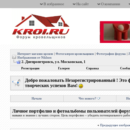
В избранное
На сайт
О компании
Интернет магазин кровли
|
Фотогалерея кровельщиков
|
Фотографии форума
|
Л
Изображения от Niklson
2. Днепропетровск, ул. Московская, 1
Регистрация
Галерея
Справка
Сообщ
Добро пожаловать Незарегистрированный ! Это 
творческих успехов Вам!
Начало
Что нового?
Но
Личное портфолио и фотоальбомы пользователей фору
навыки и знания с лучших сторон. Цель портфолио – убедить потенциального работ
«
Предыдущее изобра