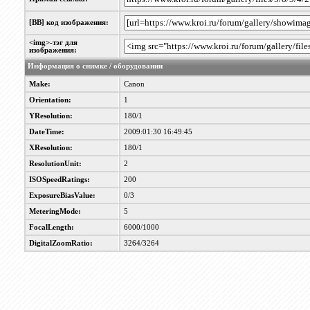
[BB] код изображения:
<img>-тэг для
изображения:
Информация о снимке / оборудовании
Make:
Canon
Orientation:
1
YResolution:
180/1
DateTime:
2009:01:30 16:49:45
XResolution:
180/1
ResolutionUnit:
2
ISOSpeedRatings:
200
ExposureBiasValue:
0/3
MeteringMode:
5
FocalLength:
6000/1000
DigitalZoomRatio:
3264/3264