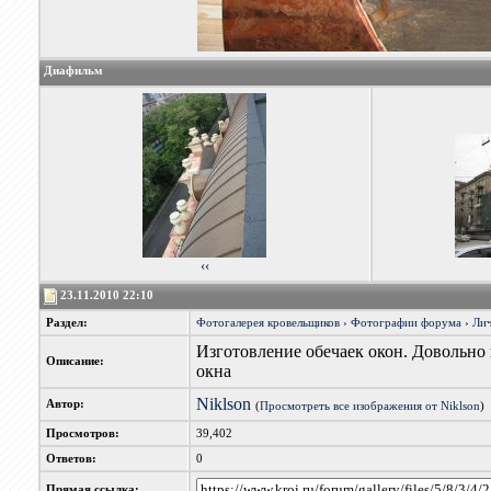
Диафильм
‹‹
23.11.2010 22:10
Раздел:
Фотогалерея кровельщиков
›
Фотографии форума
›
Лич
Изготовление обечаек окон. Довольно 
Описание:
окна
Niklson
Автор:
(
Просмотреть все изображения от Niklson
)
Просмотров:
39,402
Ответов:
0
Прямая ссылка: