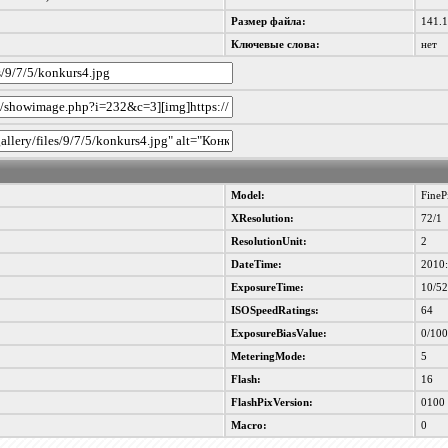
Размер файла:
141.
Ключевые слова:
нет
Model:
FineP
XResolution:
72/1
ResolutionUnit:
2
DateTime:
2010:
ExposureTime:
10/5
ISOSpeedRatings:
64
ExposureBiasValue:
0/10
MeteringMode:
5
Flash:
16
FlashPixVersion:
0100
Macro:
0