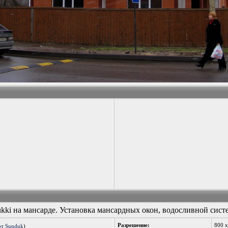
ki на мансарде. Установка мансардных окон, водосливной сист
Разрешение:
800 
от Sunduk
)