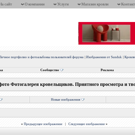
На сайт
О компании
Услуги
Магазин кровли
Контак
Личное портфолио и фотоальбомы пользователей форума
|
Изображения от Sunduk
|
Кровля
ка
Сообщество
Реклама
фото Фотогалерея кровельщиков. Приятного просмотра и тв
Новые изображения
«
Предыдущее изображение
|
Следующее изображение
»