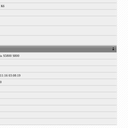
1 Кб
ix S5800 S800
11:16 03:08:19
20
0