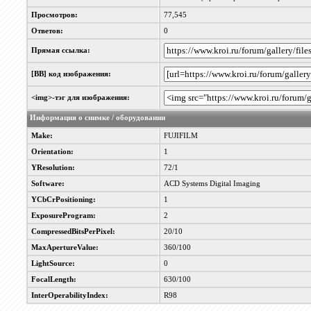
Просмотров:
77,545
Ответов:
0
Прямая ссылка:
[BB] код изображения:
<img>-тэг для изображения:
Информация о снимке / оборудовании
Make:
FUJIFILM
Orientation:
1
YResolution:
72/1
Software:
ACD Systems Digital Imaging
YCbCrPositioning:
1
ExposureProgram:
2
CompressedBitsPerPixel:
20/10
MaxApertureValue:
360/100
LightSource:
0
FocalLength:
630/100
InterOperabilityIndex:
R98