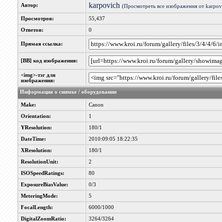
karpovich
Автор:
(
Просмотреть все изображения от karpov
Просмотров:
55,437
Ответов:
0
Прямая ссылка:
[BB] код изображения:
<img>-тэг для
изображения:
Информация о снимке / оборудовании
Make:
Canon
Orientation:
1
YResolution:
180/1
DateTime:
2010:09:05 18:22:35
XResolution:
180/1
ResolutionUnit:
2
ISOSpeedRatings:
80
ExposureBiasValue:
0/3
MeteringMode:
5
FocalLength:
6000/1000
DigitalZoomRatio:
3264/3264