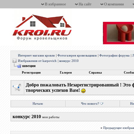
В избранное
На сайт
О компании
Интернет магазин кровли
|
Фотогалерея кровельщиков
|
Фотографии форума
|
Л
Изображения от karpovich
|
конкурс 2010
швеция
Регистрация
Галерея
Справка
Сообщ
Добро пожаловать Незарегистрированный ! Это 
творческих успехов Вам!
Начало
Что нового?
Но
конкурс 2010
мои работы
«
Предыдущее изобра