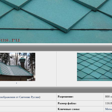
‹
Разрешение:
800 
изображения от Савченко Руслан
)
Размер файла:
116.
Ключевые слова:
Мета