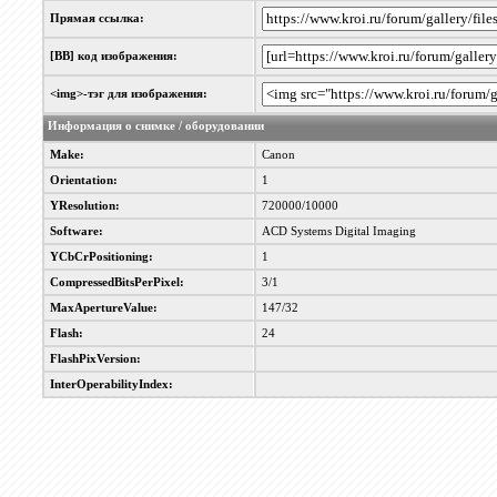
Прямая ссылка:
[BB] код изображения:
<img>-тэг для изображения:
Информация о снимке / оборудовании
Make:
Canon
Orientation:
1
YResolution:
720000/10000
Software:
ACD Systems Digital Imaging
YCbCrPositioning:
1
CompressedBitsPerPixel:
3/1
MaxApertureValue:
147/32
Flash:
24
FlashPixVersion:
InterOperabilityIndex: