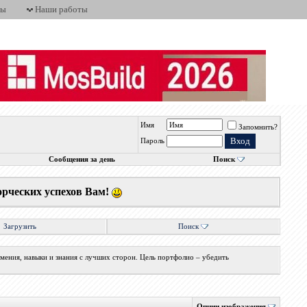
ты
Наши работы
Имя
Запомнить?
н
Пароль
Сообщения за день
Поиск
орческих успехов Вам!
Загрузить
Поиск
мения, навыки и знания с лучших сторон. Цель портфолио – убедить
Опции изображения