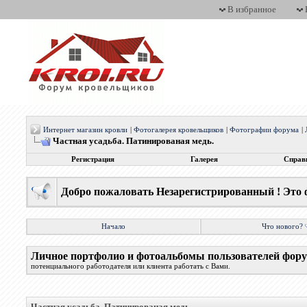
В избранное
Интернет магазин кровли
|
Фотогалерея кровельщиков
|
Фотографии форума
|
Частная усадьба. Патинированая медь.
Регистрация
Галерея
Справ
Добро пожаловать Незарегистрированный ! Это 
Начало
Что нового?
Личное портфолио и фотоальбомы пользователей фор
потенциального работодателя или клиента работать с Вами.
Частная усадьба. Патинированая медь.