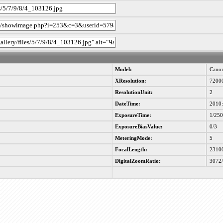
Model:
Cano
XResolution:
7200
ResolutionUnit:
2
DateTime:
2010:
ExposureTime:
1/25
ExposureBiasValue:
0/3
MeteringMode:
5
FocalLength:
2310
DigitalZoomRatio:
3072