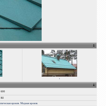
›
x 600
8 Кб
ллическая
кровля.
Медная
кровля.