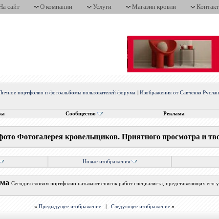
На сайт
О компании
Услуги
Магазин кровли
Контак
Личное портфолио и фотоальбомы пользователей форума
|
Изображения от Савченко Русла
ка
Сообщество
Реклама
фото Фотогалерея кровельщиков. Приятного просмотра и тв
Новые изображения
ума
Сегодня словом портфолио называют список работ специалиста, представляющих его у
«
Предыдущее изображение
|
Следующее изображение
»