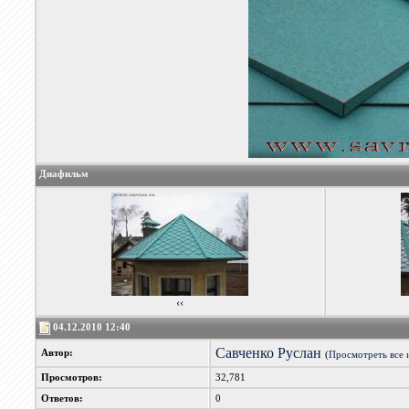
Диафильм
‹‹
04.12.2010 12:40
Савченко Руслан
Автор:
(
Просмотреть все 
Просмотров:
32,781
Ответов:
0