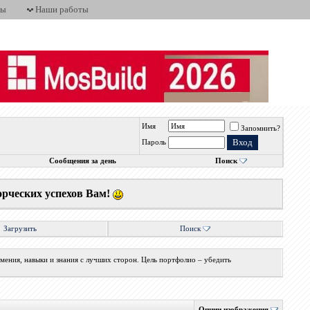
ты
Наши работы
Имя
Запомнить?
Пароль
Сообщения за день
Поиск
орческих успехов Вам!
Загрузить
Поиск
мения, навыки и знания с лучших сторон. Цель портфолио – убедить
Опции изображения