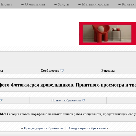
На сайт
О компании
Услуги
Магазин кровли
Контак
ка
Сообщество
Реклама
фото Фотогалерея кровельщиков. Приятного просмотра и тв
Новые изображения
ума
Сегодня словом портфолио называют список работ специалиста, представляющих его у
«
Предыдущее изображение
|
Следующее изображение
»