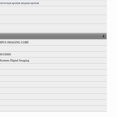
ллическая
кровля
медная
кровля
PUS IMAGING CORP.
00/10000
ystems Digital Imaging