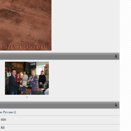
›
о Руслан ()
x 600
4 Кб