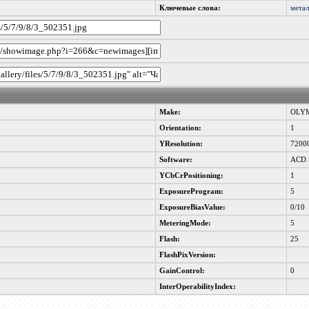
Ключевые слова:
мета
Make:
OLYM
Orientation:
1
YResolution:
7200
Software:
ACD S
YCbCrPositioning:
1
ExposureProgram:
5
ExposureBiasValue:
0/10
MeteringMode:
5
Flash:
25
FlashPixVersion:
GainControl:
0
InterOperabilityIndex: