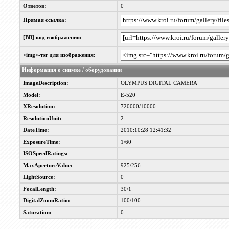
Ответов:
0
Прямая ссылка:
[BB] код изображения:
<img>-тэг для изображения:
Информация о снимке / оборудовании
ImageDescription:
OLYMPUS DIGITAL CAMERA
Model:
E-520
XResolution:
720000/10000
ResolutionUnit:
2
DateTime:
2010:10:28 12:41:32
ExposureTime:
1/60
ISOSpeedRatings:
MaxApertureValue:
925/256
LightSource:
0
FocalLength:
30/1
DigitalZoomRatio:
100/100
Saturation:
0