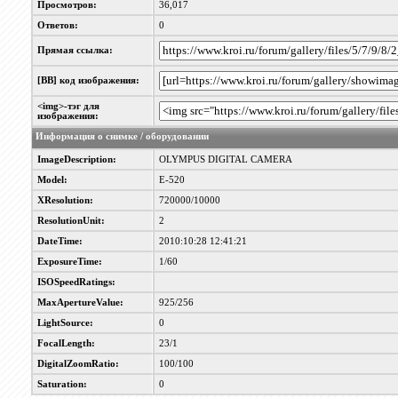
Просмотров:
36,017
Ответов:
0
Прямая ссылка:
[BB] код изображения:
<img>-тэг для
изображения:
Информация о снимке / оборудовании
ImageDescription:
OLYMPUS DIGITAL CAMERA
Model:
E-520
XResolution:
720000/10000
ResolutionUnit:
2
DateTime:
2010:10:28 12:41:21
ExposureTime:
1/60
ISOSpeedRatings:
MaxApertureValue:
925/256
LightSource:
0
FocalLength:
23/1
DigitalZoomRatio:
100/100
Saturation:
0