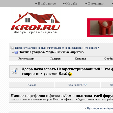
В избранное
На сайт
О компании
Интернет магазин кровли
|
Фотогалерея кровельщиков
|
Что нового?
Частная усадьба. Медь. Линейное окрытие.
Регистрация
Галерея
Справка
Сообщ
Добро пожаловать Незарегистрированный ! Это 
творческих успехов Вам!
Начало
Что нового?
Но
Личное портфолио и фотоальбомы пользователей фору
навыки и знания с лучших сторон. Цель портфолио – убедить потенциального работ
«
Предыдущее изобра