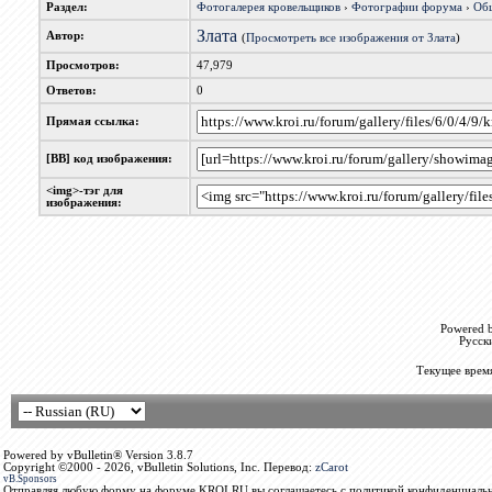
Раздел:
Фотогалерея кровельщиков
›
Фотографии форума
›
Об
Злата
Автор:
(
Просмотреть все изображения от Злата
)
Просмотров:
47,979
Ответов:
0
Прямая ссылка:
[BB] код изображения:
<img>-тэг для
изображения:
Powered b
Русск
Текущее врем
Powered by vBulletin® Version 3.8.7
Copyright ©2000 - 2026, vBulletin Solutions, Inc. Перевод:
zCarot
vB.Sponsors
Отправляя любую форму на форуме KROI.RU вы соглашаетесь с политикой конфиденциальн