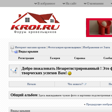
В избранное
На сайт
О компании
Интернет магазин кровли
|
Фотогалерея кровельщиков
|
Изображения от Злата
Виды крыши
Регистрация
Галерея
Справка
Сообщ
Добро пожаловать Незарегистрированный ! Это 
творческих успехов Вам!
Начало
Что нового?
Но
Общий альбом
Здесь выкладываем чужие фото и картинки подсмотренные 
«
Предыдущее изобра
Виды крыши