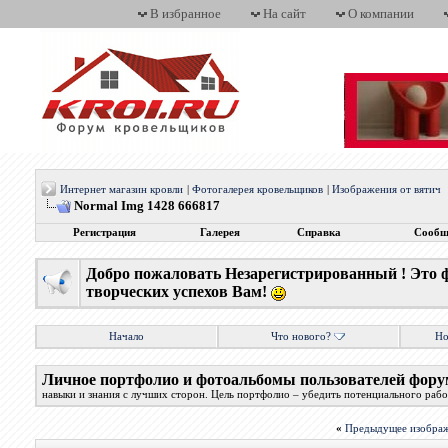
В избранное
На сайт
О компании
Интернет магазин кровли
|
Фотогалерея кровельщиков
|
Изображения от вятич
Normal Img 1428 666817
Регистрация
Галерея
Справка
Сообщ
Добро пожаловать Незарегистрированный ! Это 
творческих успехов Вам!
Начало
Что нового?
Но
Личное портфолио и фотоальбомы пользователей фору
навыки и знания с лучших сторон. Цель портфолио – убедить потенциального работ
«
Предыдущее изобра