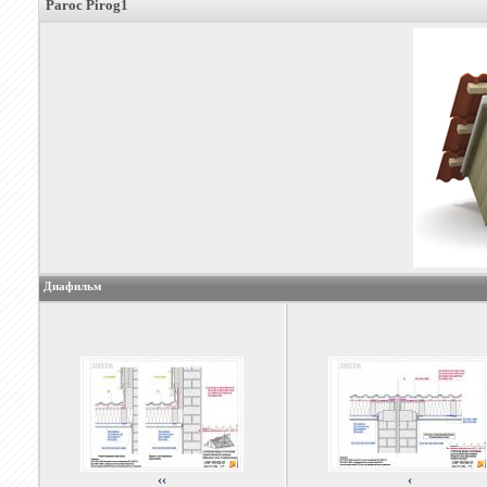
Paroc Pirog1
Диафильм
‹‹
‹