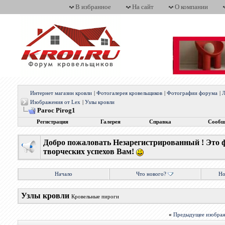
В избранное
На сайт
О компании
Интернет магазин кровли
|
Фотогалерея кровельщиков
|
Фотографии форума
|
Л
Изображения от Lex
|
Узлы кровли
Paroc Pirog1
Регистрация
Галерея
Справка
Сообщ
Добро пожаловать Незарегистрированный ! Это 
творческих успехов Вам!
Начало
Что нового?
Но
Узлы кровли
Кровельные пироги
«
Предыдущее изобра