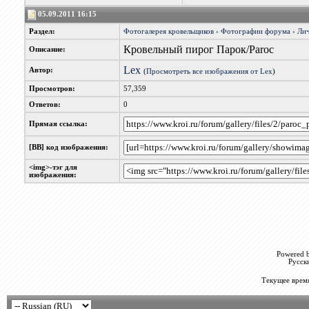
05.09.2011 16:15
Раздел:
Фотогалерея кровельщиков
›
Фотографии форума
›
Лич
Кровельный пирог Парок/Paroc
Описание:
Lex
Автор:
(
Просмотреть все изображения от Lex
)
Просмотров:
57,359
Ответов:
0
Прямая ссылка:
[BB] код изображения:
<img>-тэг для
изображения:
Powered b
Русск
Текущее врем