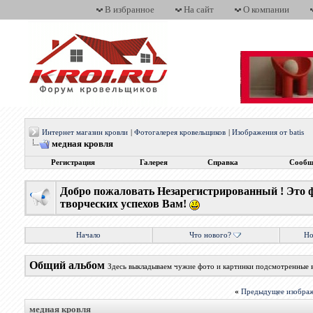
В избранное
На сайт
О компании
Интернет магазин кровли
|
Фотогалерея кровельщиков
|
Изображения от batis
медная кровля
Регистрация
Галерея
Справка
Сообщ
Добро пожаловать Незарегистрированный ! Это 
творческих успехов Вам!
Начало
Что нового?
Но
Общий альбом
Здесь выкладываем чужие фото и картинки подсмотренные 
«
Предыдущее изобра
медная кровля