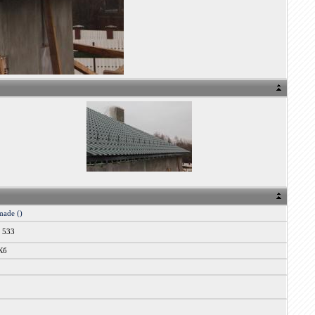
made ()
x 533
Кб