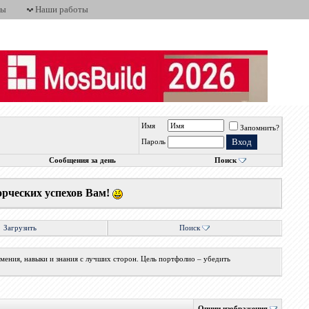
ты
Наши работы
Имя
Запомнить?
Пароль
Сообщения за день
Поиск
орческих успехов Вам!
Загрузить
Поиск
мения, навыки и знания с лучших сторон. Цель портфолио – убедить
Опции изображения