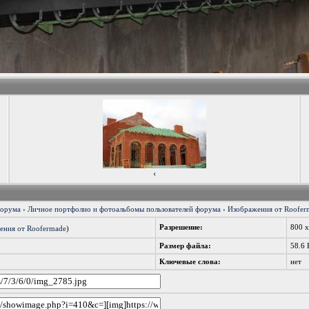
‹
форума
›
Личное портфолио и фотоальбомы пользователей форума
›
Изображения от Roofer
Разрешение:
800 
ения от Roofermade
)
Размер файла:
58.6 
Ключевые слова:
нет