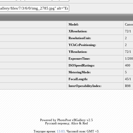
Model:
Cano
XResolution:
72/1
ResolutionUnit:
2
YCbCrPositioning:
2
YResolution:
72/1
ExposureTime:
1/20
ISOSpeedRatings:
400
MeteringMode:
5
FocalLength:
45/1
InterOperabilityIndex:
R98
Powered by PhotoPost vBGallery v2.5
Русский перевод: Alice & Red
Текущее время:
13:03
. Часовой пояс GMT +3.