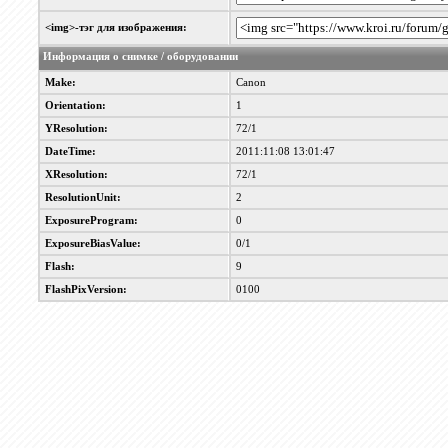
<img>-тэг для изображения:
Информация о снимке / оборудовании
Make:
Canon
Orientation:
1
YResolution:
72/1
DateTime:
2011:11:08 13:01:47
XResolution:
72/1
ResolutionUnit:
2
ExposureProgram:
0
ExposureBiasValue:
0/1
Flash:
9
FlashPixVersion:
0100