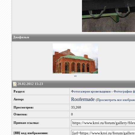
Диафильм
‹‹
20.02.2012 15:23
Раздел:
Фотогалерея кровельщиков
›
Фотографии 
Roofermade
Автор:
(
Просмотреть все изображ
Просмотров:
33,268
Ответов:
0
Прямая ссылка:
[BB] код изображения: