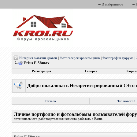
В избранное
Интернет магазин кровли
|
Фотогалерея кровельщиков
|
Фотографии форума
|
Erlus E 58max
Регистрация
Галерея
Справ
Добро пожаловать Незарегистрированный ! Это 
Начало
Что нового?
Личное портфолио и фотоальбомы пользователей фор
потенциального работодателя или клиента работать с Вами.
Erlus E 58max