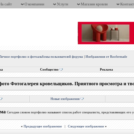
На сайт
О компании
Услуги
Магазин кровли
Контак
Личное портфолио и фотоальбомы пользователей форума
|
Изображения от Roofermade
ка
Сообщество
Реклама
фото Фотогалерея кровельщиков. Приятного просмотра и тв
Новые изображения
ума
Сегодня словом портфолио называют список работ специалиста, представляющих его у
«
Предыдущее изображение
|
Следующее изображение
»