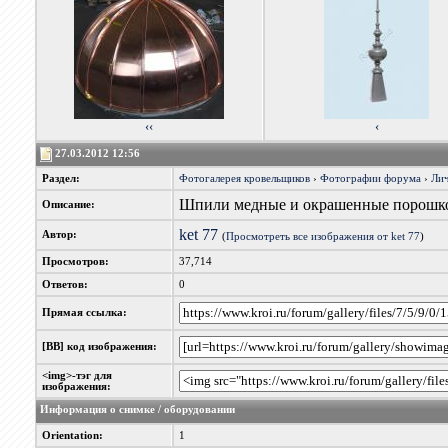
‹‹
‹
27.03.2012 12:56
Раздел:
Фотогалерея кровельщиков
›
Фотографии форума
›
Лич
Шпили медные и окрашенные порошко
Описание:
ket 77
Автор:
(
Просмотреть все изображения от ket 77
)
Просмотров:
37,714
Ответов:
0
Прямая ссылка:
[BB] код изображения:
<img>-тэг для
изображения:
Информация о снимке / оборудовании
Orientation:
1