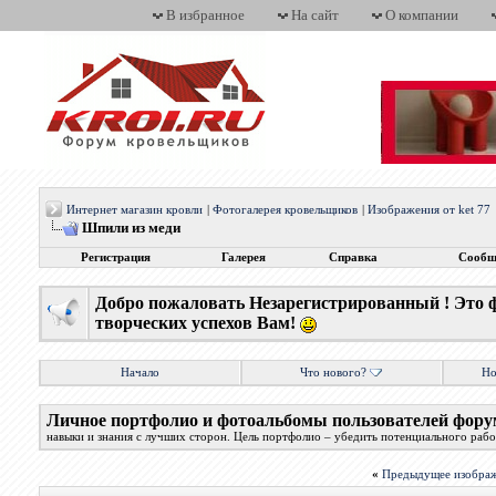
В избранное
На сайт
О компании
Интернет магазин кровли
|
Фотогалерея кровельщиков
|
Изображения от ket 77
Шпили из меди
Регистрация
Галерея
Справка
Сообщ
Добро пожаловать Незарегистрированный ! Это 
творческих успехов Вам!
Начало
Что нового?
Но
Личное портфолио и фотоальбомы пользователей фору
навыки и знания с лучших сторон. Цель портфолио – убедить потенциального работ
«
Предыдущее изобра