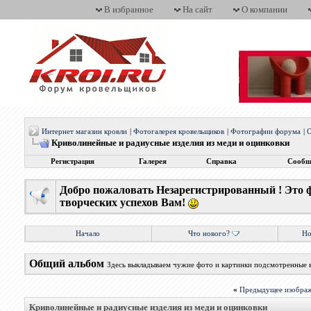
В избранное
На сайт
О компании
Интернет магазин кровли
|
Фотогалерея кровельщиков
|
Фотографии форума
|
О
Криволинейные и радиусные изделия из меди и оцинковки
Регистрация
Галерея
Справка
Сообщ
Добро пожаловать Незарегистрированный ! Это 
творческих успехов Вам!
Начало
Что нового?
Но
Общий альбом
Здесь выкладываем чужие фото и картинки подсмотренные 
«
Предыдущее изобра
Криволинейные и радиусные изделия из меди и оцинковки