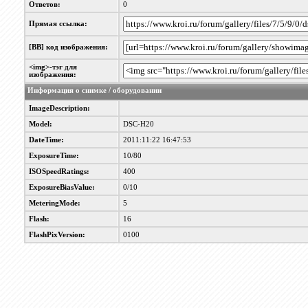
Ответов:
0
Прямая ссылка:
[BB] код изображения:
<img>-тэг для
изображения:
Информация о снимке / оборудовании
ImageDescription:
Model:
DSC-H20
DateTime:
2011:11:22 16:47:53
ExposureTime:
10/80
ISOSpeedRatings:
400
ExposureBiasValue:
0/10
MeteringMode:
5
Flash:
16
FlashPixVersion:
0100