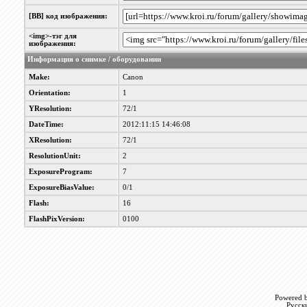
[BB] код изображения:
<img>-тэг для
изображения:
Информация о снимке / оборудовании
Make:
Canon
Orientation:
1
YResolution:
72/1
DateTime:
2012:11:15 14:46:08
XResolution:
72/1
ResolutionUnit:
2
ExposureProgram:
7
ExposureBiasValue:
0/1
Flash:
16
FlashPixVersion:
0100
Powered b
Русск