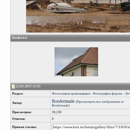
Диафильм
22.03.2013 11:55
Раздел:
Фотогалерея кровельщиков
›
Фотографии форума
›
Лич
Roofermade
(
Просмотреть все изображения от
Автор:
Roofermade
)
Просмотров:
30,230
Ответов:
0
Прямая ссылка: