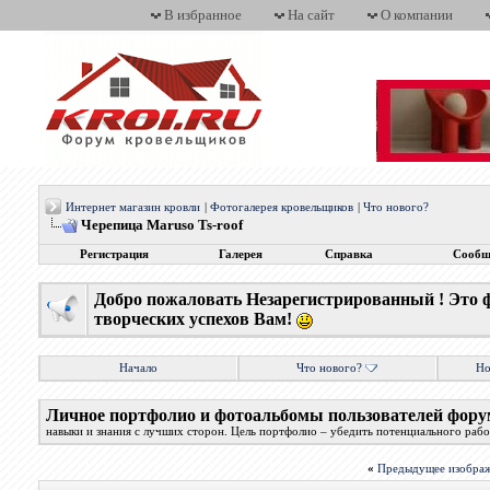
В избранное
На сайт
О компании
Интернет магазин кровли
|
Фотогалерея кровельщиков
|
Что нового?
Черепица Maruso Ts-roof
Регистрация
Галерея
Справка
Сообщ
Добро пожаловать Незарегистрированный ! Это 
творческих успехов Вам!
Начало
Что нового?
Но
Личное портфолио и фотоальбомы пользователей фору
навыки и знания с лучших сторон. Цель портфолио – убедить потенциального работ
«
Предыдущее изобра