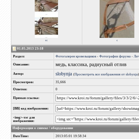
‹‹
‹
01.05.2013 23:18
Раздел:
Фотогалерея кровельщиков
›
Фотографии форума
›
Лич
медь, классика, радиусный отлив
Описание:
slobynja
Автор:
(
Просмотреть все изображения от slobynja
)
Просмотров:
35,666
Ответов:
0
Прямая ссылка:
[BB] код изображения:
<img>-тэг для
изображения:
Информация о снимке / оборудовании
DateTime:
2013:05:01 19:58:34