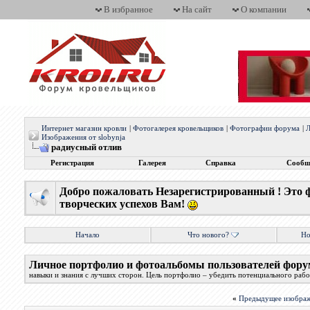
В избранное
На сайт
О компании
Интернет магазин кровли
|
Фотогалерея кровельщиков
|
Фотографии форума
|
Л
Изображения от slobynja
радиусный отлив
Регистрация
Галерея
Справка
Сообщ
Добро пожаловать Незарегистрированный ! Это 
творческих успехов Вам!
Начало
Что нового?
Но
Личное портфолио и фотоальбомы пользователей фору
навыки и знания с лучших сторон. Цель портфолио – убедить потенциального работ
«
Предыдущее изобра