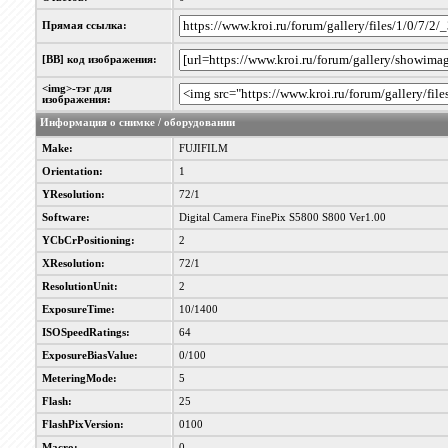
Прямая ссылка:
[BB] код изображения:
<img>-тэг для
изображения:
Информация о снимке / оборудовании
Make:
FUJIFILM
Orientation:
1
YResolution:
72/1
Software:
Digital Camera FinePix S5800 S800 Ver1.00
YCbCrPositioning:
2
XResolution:
72/1
ResolutionUnit:
2
ExposureTime:
10/1400
ISOSpeedRatings:
64
ExposureBiasValue:
0/100
MeteringMode:
5
Flash:
25
FlashPixVersion:
0100
Macro:
0