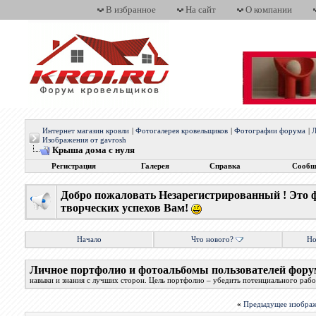
В избранное
На сайт
О компании
Интернет магазин кровли
|
Фотогалерея кровельщиков
|
Фотографии форума
|
Л
Изображения от gavrosh
Крыша дома с нуля
Регистрация
Галерея
Справка
Сообщ
Добро пожаловать Незарегистрированный ! Это 
творческих успехов Вам!
Начало
Что нового?
Но
Личное портфолио и фотоальбомы пользователей фору
навыки и знания с лучших сторон. Цель портфолио – убедить потенциального работ
«
Предыдущее изобра