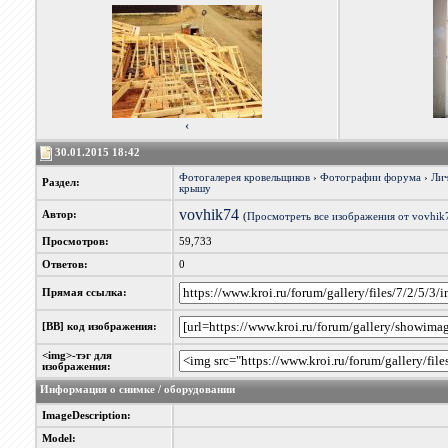
‹
30.01.2015 18:42
Фотогалерея кровельщиков
›
Фотографии форума
›
Лич
Раздел:
крышу
vovhik74
Автор:
(
Просмотреть все изображения от vovhik
Просмотров:
59,733
Ответов:
0
Прямая ссылка:
[BB] код изображения:
<img>-тэг для
изображения:
Информация о снимке / оборудовании
ImageDescription:
Model: