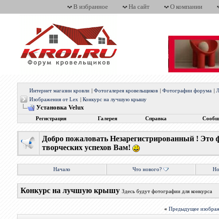
В избранное
На сайт
О компании
Интернет магазин кровли
|
Фотогалерея кровельщиков
|
Фотографии форума
|
Л
Изображения от Lex
|
Конкурс на лучшую крышу
Установка Velux
Регистрация
Галерея
Справка
Сообщ
Добро пожаловать Незарегистрированный ! Это 
творческих успехов Вам!
Начало
Что нового?
Но
Конкурс на лучшую крышу
Здесь будут фотографии для конкурса
«
Предыдущее изобра