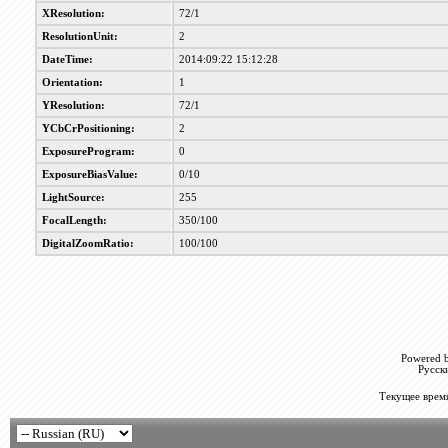
XResolution:
72/1
ResolutionUnit:
2
DateTime:
2014:09:22 15:12:28
Orientation:
1
YResolution:
72/1
YCbCrPositioning:
2
ExposureProgram:
0
ExposureBiasValue:
0/10
LightSource:
255
FocalLength:
350/100
DigitalZoomRatio:
100/100
Powered b
Русск
Текущее врем