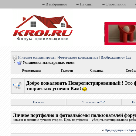
В избранное
На сайт
О компании
Интернет магазин кровли
|
Фотогалерея кровельщиков
|
Изображения от Lex
Установка мансардных окон
Регистрация
Галерея
Справка
Сообщ
Добро пожаловать Незарегистрированный ! Это 
творческих успехов Вам!
Начало
Что нового?
Но
Личное портфолио и фотоальбомы пользователей фору
навыки и знания с лучших сторон. Цель портфолио – убедить потенциального работ
«
Предыдущее изобра