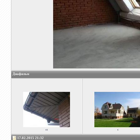
Диафильм
‹‹
‹
17.02.2015 21:32