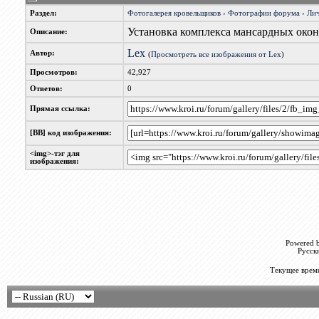
Раздел:
Фотогалерея кровельщиков
›
Фотографии форума
›
Лич
Установка комплекса мансардных окон
Описание:
Lex
Автор:
(
Просмотреть все изображения от Lex
)
Просмотров:
42,927
Ответов:
0
Прямая ссылка:
[BB] код изображения:
<img>-тэг для
изображения:
Powered b
Русск
Текущее врем