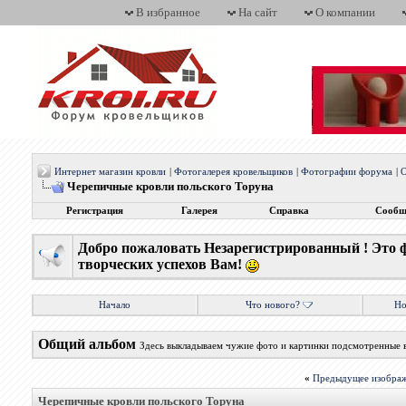
В избранное
На сайт
О компании
Интернет магазин кровли
|
Фотогалерея кровельщиков
|
Фотографии форума
|
О
Черепичные кровли польского Торуна
Регистрация
Галерея
Справка
Сообщ
Добро пожаловать Незарегистрированный ! Это 
творческих успехов Вам!
Начало
Что нового?
Но
Общий альбом
Здесь выкладываем чужие фото и картинки подсмотренные 
«
Предыдущее изобра
Черепичные кровли польского Торуна