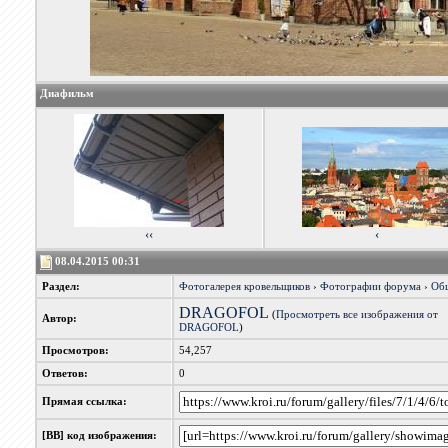
Диафильм
‹‹
‹
08.04.2015 00:31
Раздел:
Фотогалерея кровельщиков
›
Фотографии форума
›
Об
DRAGOFOL
(
Просмотреть все изображения от
Автор:
DRAGOFOL
)
Просмотров:
54,257
Ответов:
0
Прямая ссылка:
[BB] код изображения: