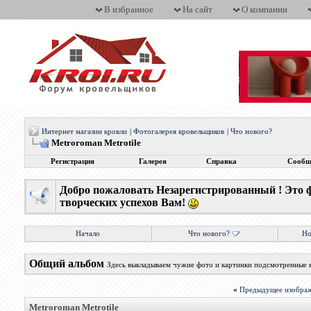
В избранное
На сайт
О компании
Интернет магазин кровли
|
Фотогалерея кровельщиков
|
Что нового?
Metroroman Metrotile
Регистрация
Галерея
Справка
Сообщ
Добро пожаловать Незарегистрированный ! Это 
творческих успехов Вам!
Начало
Что нового?
Но
Общий альбом
Здесь выкладываем чужие фото и картинки подсмотренные 
«
Предыдущее изобра
Metroroman Metrotile