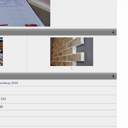
›
осбилд 2010
x 531
Кб