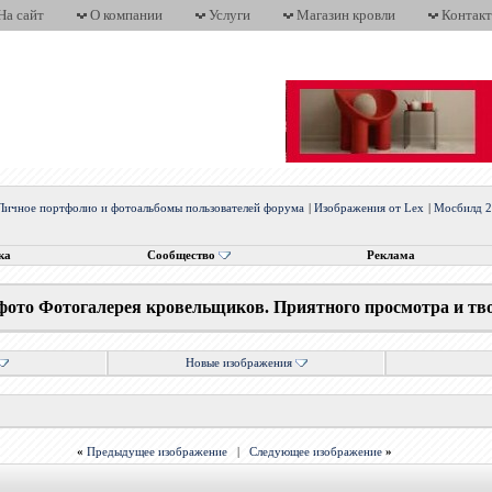
На сайт
О компании
Услуги
Магазин кровли
Контак
Личное портфолио и фотоальбомы пользователей форума
|
Изображения от Lex
|
Мосбилд 
ка
Сообщество
Реклама
фото Фотогалерея кровельщиков. Приятного просмотра и тв
Новые изображения
«
Предыдущее изображение
|
Следующее изображение
»