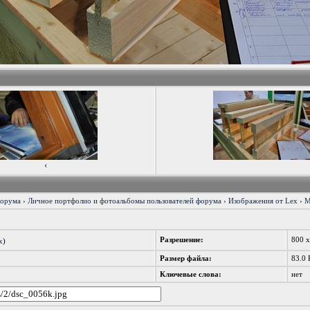
‹
форума
›
Личное портфолио и фотоальбомы пользователей форума
›
Изображения от Lex
›
М
Разрешение:
800 
x
)
Размер файла:
83.0 
Ключевые слова:
нет