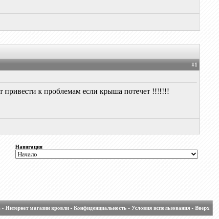
#
1
 привести к проблемам если крыша потечет !!!!!!!
Навигация
ь
-
Интернет магазин кровли
-
Конфиденциальность
-
Условия использования
-
Вверх