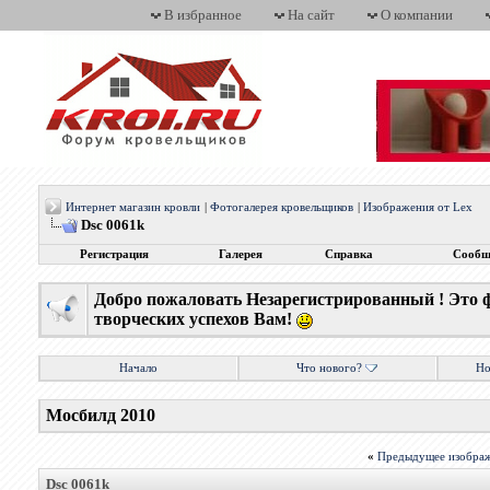
В избранное
На сайт
О компании
Интернет магазин кровли
|
Фотогалерея кровельщиков
|
Изображения от Lex
Dsc 0061k
Регистрация
Галерея
Справка
Сообщ
Добро пожаловать Незарегистрированный ! Это 
творческих успехов Вам!
Начало
Что нового?
Но
Мосбилд 2010
«
Предыдущее изобра
Dsc 0061k