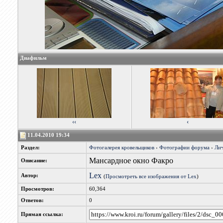
Диафильм
‹‹
‹
11.04.2010 19:34
Раздел:
Фотогалерея кровельщиков
›
Фотографии форума
›
Лич
Мансардное окно Факро
Описание:
Lex
Автор:
(
Просмотреть все изображения от Lex
)
Просмотров:
60,364
Ответов:
0
Прямая ссылка: