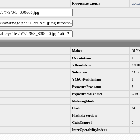
Ключевые слова:
мета
Make:
OLYM
Orientation:
1
YResolution:
7200
Software:
ACD S
YCbCrPositioning:
1
ExposureProgram:
5
ExposureBiasValue:
0/10
MeteringMode:
5
Flash:
24
FlashPixVersion:
GainControl:
0
InterOperabilityIndex: