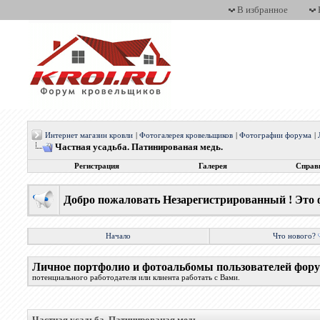
В избранное
Интернет магазин кровли
|
Фотогалерея кровельщиков
|
Фотографии форума
|
Частная усадьба. Патинированая медь.
Регистрация
Галерея
Справ
Добро пожаловать Незарегистрированный ! Это 
Начало
Что нового?
Личное портфолио и фотоальбомы пользователей фор
потенциального работодателя или клиента работать с Вами.
Частная усадьба. Патинированая медь.