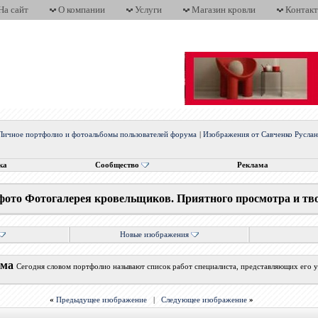
На сайт
О компании
Услуги
Магазин кровли
Контак
Личное портфолио и фотоальбомы пользователей форума
|
Изображения от Савченко Русла
ка
Сообщество
Реклама
фото Фотогалерея кровельщиков. Приятного просмотра и тв
Новые изображения
ума
Сегодня словом портфолио называют список работ специалиста, представляющих его у
«
Предыдущее изображение
|
Следующее изображение
»