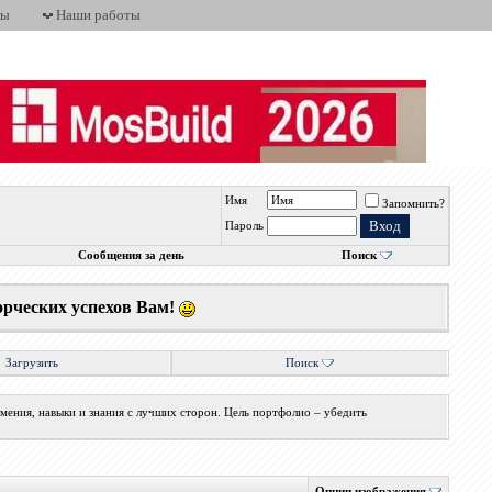
ты
Наши работы
Имя
Запомнить?
н
Пароль
Сообщения за день
Поиск
орческих успехов Вам!
Загрузить
Поиск
мения, навыки и знания с лучших сторон. Цель портфолио – убедить
Опции изображения