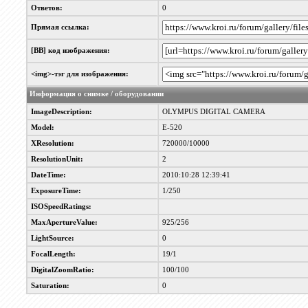
Ответов:
0
Прямая ссылка:
[BB] код изображения:
<img>-тэг для изображения:
Информация о снимке / оборудовании
ImageDescription:
OLYMPUS DIGITAL CAMERA
Model:
E-520
XResolution:
720000/10000
ResolutionUnit:
2
DateTime:
2010:10:28 12:39:41
ExposureTime:
1/250
ISOSpeedRatings:
MaxApertureValue:
925/256
LightSource:
0
FocalLength:
19/1
DigitalZoomRatio:
100/100
Saturation:
0