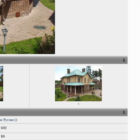
›
о Руслан ()
x 600
1 Кб