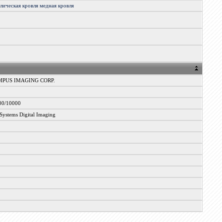
ллическая
кровля
медная
кровля
PUS IMAGING CORP.
00/10000
ystems Digital Imaging