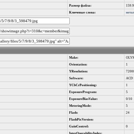
Размер файла:
159.
Ключевые слова:
мета
Make:
OLYM
Orientation:
1
YResolution:
7200
Software:
ACD S
YCbCrPositioning:
1
ExposureProgram:
5
ExposureBiasValue:
0/10
MeteringMode:
5
Flash:
24
FlashPixVersion:
GainControl:
0
InterOperabilityIndex: