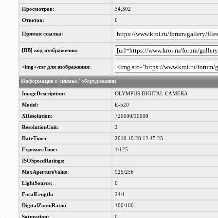
Просмотров:
34,302
Ответов:
0
Прямая ссылка:
[BB] код изображения:
<img>-тэг для изображения:
Информация о снимке / оборудовании
ImageDescription:
OLYMPUS DIGITAL CAMERA
Model:
E-520
XResolution:
720000/10000
ResolutionUnit:
2
DateTime:
2010:10:28 12:45:23
ExposureTime:
1/125
ISOSpeedRatings:
MaxApertureValue:
925/256
LightSource:
0
FocalLength:
24/1
DigitalZoomRatio:
100/100
Saturation:
0