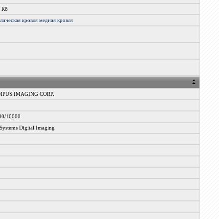
9 Кб
ллическая
кровля
медная
кровля
PUS IMAGING CORP.
00/10000
ystems Digital Imaging