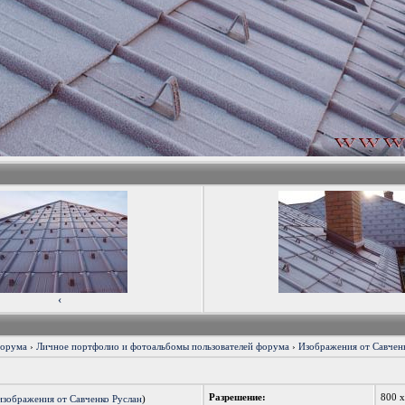
‹
форума
›
Личное портфолио и фотоальбомы пользователей форума
›
Изображения от Савченк
Разрешение:
800 
изображения от Савченко Руслан
)