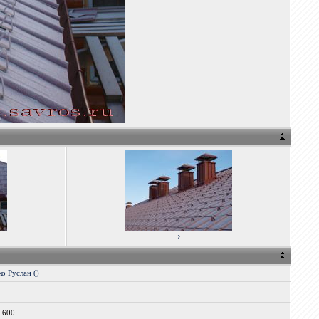
›
о Руслан ()
x 600