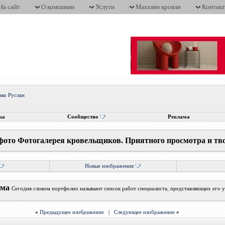
На сайт
О компании
Услуги
Магазин кровли
Контак
нко Руслан
ка
Сообщество
Реклама
фото Фотогалерея кровельщиков. Приятного просмотра и тв
Новые изображения
ума
Сегодня словом портфолио называют список работ специалиста, представляющих его у
«
Предыдущее изображение
|
Следующее изображение
»