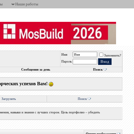
ты
Наши работы
Имя
Запомнить?
Пароль
Сообщения за день
Поиск
орческих успехов Вам!
Загрузить
Поиск
мения, навыки и знания с лучших сторон. Цель портфолио – убедить
Опции изображения