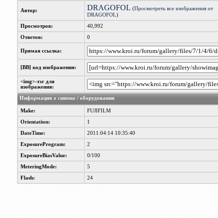
DRAGOFOL
(
Просмотреть все изображения от
Автор:
DRAGOFOL
)
Просмотров:
40,992
Ответов:
0
Прямая ссылка:
[BB] код изображения:
<img>-тэг для
изображения:
Информация о снимке / оборудовании
Make:
FUJIFILM
Orientation:
1
DateTime:
2011:04:14 10:35:40
ExposureProgram:
2
ExposureBiasValue:
0/100
MeteringMode:
5
Flash:
24