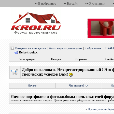
В избранное
На сайт
О компании
Интернет магазин кровли
|
Фотогалерея кровельщиков
|
Изображения от DRA
Delta-liquixx
Регистрация
Галерея
Справка
Сообщ
Добро пожаловать Незарегистрированный ! Это 
творческих успехов Вам!
Начало
Что нового?
Но
Личное портфолио и фотоальбомы пользователей фору
навыки и знания с лучших сторон. Цель портфолио – убедить потенциального работ
«
Предыдущее изобра