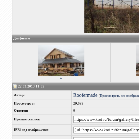
Диафильм
‹‹
22.03.2013 11:55
Roofermade
Автор:
(
Просмотреть все изображ
Просмотров:
29,699
Ответов:
0
Прямая ссылка:
[BB] код изображения: