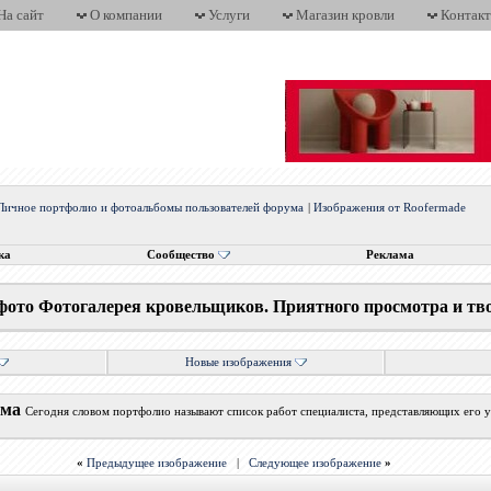
На сайт
О компании
Услуги
Магазин кровли
Контак
Личное портфолио и фотоальбомы пользователей форума
|
Изображения от Roofermade
ка
Сообщество
Реклама
фото Фотогалерея кровельщиков. Приятного просмотра и тв
Новые изображения
ума
Сегодня словом портфолио называют список работ специалиста, представляющих его у
«
Предыдущее изображение
|
Следующее изображение
»