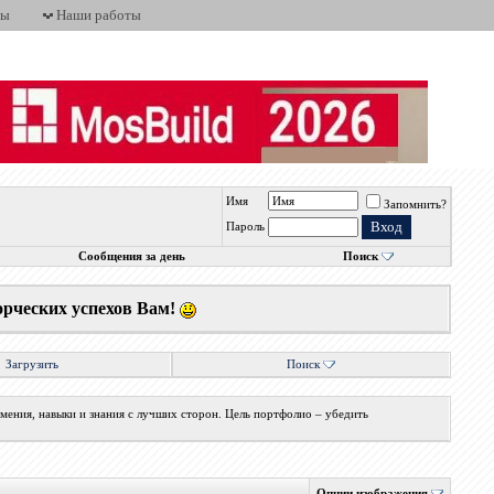
ты
Наши работы
Имя
Запомнить?
Пароль
Сообщения за день
Поиск
орческих успехов Вам!
Загрузить
Поиск
мения, навыки и знания с лучших сторон. Цель портфолио – убедить
Опции изображения