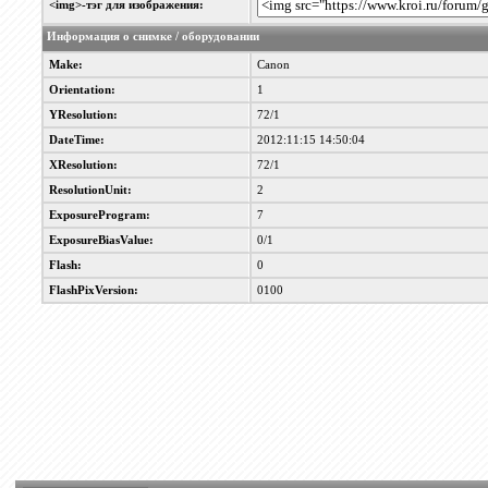
<img>-тэг для изображения:
Информация о снимке / оборудовании
Make:
Canon
Orientation:
1
YResolution:
72/1
DateTime:
2012:11:15 14:50:04
XResolution:
72/1
ResolutionUnit:
2
ExposureProgram:
7
ExposureBiasValue:
0/1
Flash:
0
FlashPixVersion:
0100