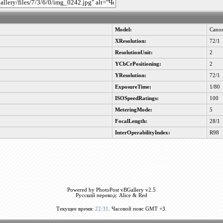
Model:
Cano
XResolution:
72/1
ResolutionUnit:
2
YCbCrPositioning:
2
YResolution:
72/1
ExposureTime:
1/80
ISOSpeedRatings:
100
MeteringMode:
5
FocalLength:
28/1
InterOperabilityIndex:
R98
Powered by PhotoPost vBGallery v2.5
Русский перевод: Alice & Red
Текущее время:
22:31
. Часовой пояс GMT +3.