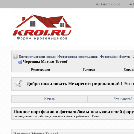
В избранное
Интернет магазин кровли
|
Фотогалерея кровельщиков
|
Фотографии форума
|
Черепица Maruso Ts-roof
Регистрация
Галерея
Справ
Добро пожаловать Незарегистрированный ! Это 
Начало
Что нового?
Личное портфолио и фотоальбомы пользователей фор
потенциального работодателя или клиента работать с Вами.
Черепица Maruso Ts-roof