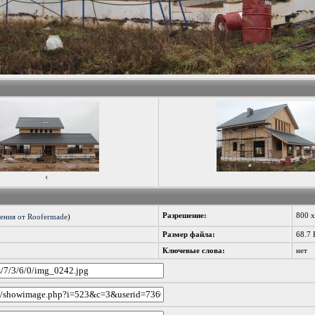
‹
Разрешение:
800 
ения от Roofermade
)
Размер файла:
68.7 
Ключевые слова:
нет