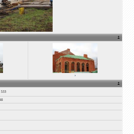
›
x 533
Кб