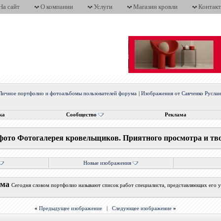
На сайт
О компании
Услуги
Магазин кровли
Контак
Личное портфолио и фотоальбомы пользователей форума
|
Изображения от Савченко Русла
ка
Сообщество
Реклама
фото Фотогалерея кровельщиков. Приятного просмотра и тв
Новые изображения
ума
Сегодня словом портфолио называют список работ специалиста, представляющих его у
«
Предыдущее изображение
|
Следующее изображение
»