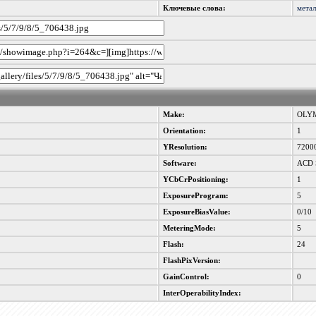
Ключевые слова:
мета
Make:
OLYM
Orientation:
1
YResolution:
7200
Software:
ACD S
YCbCrPositioning:
1
ExposureProgram:
5
ExposureBiasValue:
0/10
MeteringMode:
5
Flash:
24
FlashPixVersion:
GainControl:
0
InterOperabilityIndex: