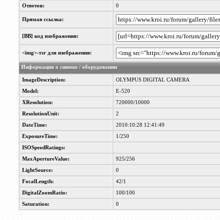
Ответов:
0
Прямая ссылка:
[BB] код изображения:
<img>-тэг для изображения:
Информация о снимке / оборудовании
ImageDescription:
OLYMPUS DIGITAL CAMERA
Model:
E-520
XResolution:
720000/10000
ResolutionUnit:
2
DateTime:
2010:10:28 12:41:49
ExposureTime:
1/250
ISOSpeedRatings:
MaxApertureValue:
925/256
LightSource:
0
FocalLength:
42/1
DigitalZoomRatio:
100/100
Saturation:
0