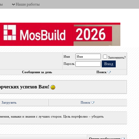
ты
Наши работы
Имя
Запомнить?
н
Пароль
Сообщения за день
Поиск
орческих успехов Вам!
Загрузить
Поиск
мения, навыки и знания с лучших сторон. Цель портфолио – убедить
Опции изображения