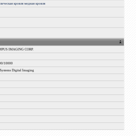
ллическая
кровля
медная
кровля
PUS IMAGING CORP.
00/10000
ystems Digital Imaging